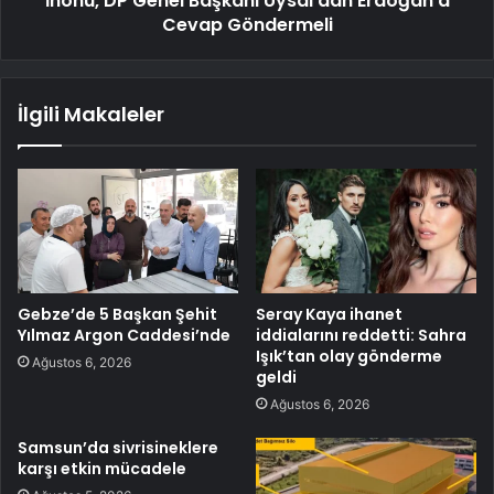
İnönü, DP Genel Başkanı Uysal'dan Erdoğan'a
Cevap Göndermeli
İlgili Makaleler
Gebze’de 5 Başkan Şehit
Seray Kaya ihanet
Yılmaz Argon Caddesi’nde
iddialarını reddetti: Sahra
Işık’tan olay gönderme
Ağustos 6, 2026
geldi
Ağustos 6, 2026
Samsun’da sivrisineklere
karşı etkin mücadele