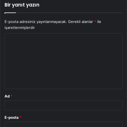
Bir yanıt yazın
E-posta adresiniz yayınlanmayacak.
Gerekli alanlar
*
ile
işaretlenmişlerdir
Y
o
r
u
m
*
Ad
*
E-posta
*