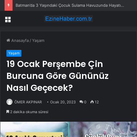
Batman’da 3 Yaşındaki Çocuk Sulama Havuzunda Hayatını Kaybetti
Menü
Anasayfa
/
Yaşam
Yaşam
19 Ocak Perşembe Çin
Burcuna Göre Gününüz
Nasıl Geçecek?
ÖMER AKPINAR
Ocak 20, 2023
0
12
2 dakika okuma süresi