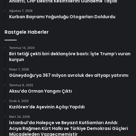
Anlattı, CHP Elektrik Kesintilerini Gündeme Taşıdı
Ağustos 7, 2026
Kurban Bayramı Yoğunluğu Otogarları Doldurdu
Rastgele Haberler
Temmuz 14, 2024
Biri tetiği çekti biri deklanşöre bastı: İşte Trump’ı vuran
kurşun
Nisan 7, 2026
Güneydoğu’ya 367 milyon avroluk dev altyapı yatırımı
Temmuz 6, 2025
Aksu’da Orman Yangını Çıktı
Ocak 4, 2025
Kızılören’de Aşevinin Açılışı Yapıldı
Mart 24, 2026
İstanbul’da Halepçe ve Beyazıt Katliamları Anıldı:
Acıya Rağmen Kürt Halkı ve Türkiye Demokrasi Güçleri
Mücadeleden Vazgeçmemiştir