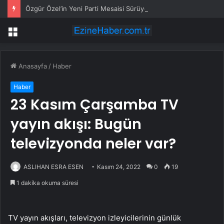
Özgür Özel’in Yeni Parti Mesaisi Sürüyor… “Pm”, “Cao” ve “Myk” Toplantılarına Başkanlık Etti
Menü
Anasayfa
/
Haber
Haber
23 Kasım Çarşamba TV
yayın akışı: Bugün
televizyonda neler var?
ASLIHAN ESRA ESEN
Kasım 24, 2022
0
19
1 dakika okuma süresi
TV yayın akışları, televizyon izleyicilerinin günlük