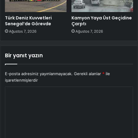
Türk Deniz Kuvvetleri
Kamyon Yaya Üst Geçidine
Senegal’de Görevde
Çarptı
Ağustos 7, 2026
Ağustos 7, 2026
Bir yanıt yazın
E-posta adresiniz yayınlanmayacak.
Gerekli alanlar
*
ile
işaretlenmişlerdir
Y
o
r
u
m
*