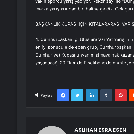
yakın sporcu yarış yapıyor. Rekor sayı ile “Dü
marka yarışlarından biri haline geldik. Çok gur
BAŞKANLIK KUPASI İÇİN KITALARARASI YAR
4. Cumhurbaşkanlığı Uluslararası Yat Yarışı’nı
en iyi sonucu elde eden grup, Cumhurbaşkanlığ
Cumhuriyet Kupası unvanını almaya hak kazan
yaşanacağı 29 Ekim’de Fişekhane’de muhteşem 
Facebook
Twitter
LinkedIn
Tumblr
Pint
Paylaş
ASLIHAN ESRA ESEN