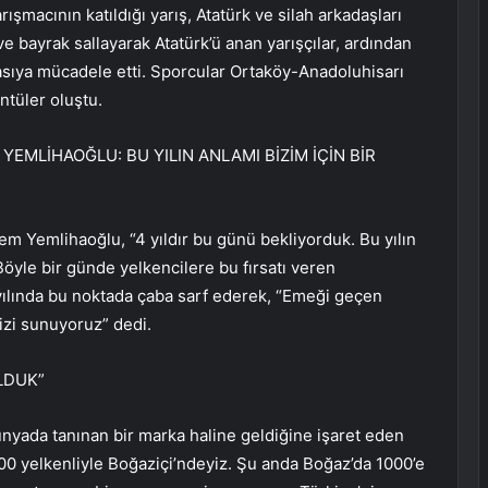
rışmacının katıldığı yarış, Atatürk ve silah arkadaşları
e bayrak sallayarak Atatürk’ü anan yarışçılar, ardından
yasıya mücadele etti. Sporcular Ortaköy-Anadoluhisarı
ntüler oluştu.
YEMLİHAOĞLU: BU YILIN ANLAMI BİZİM İÇİN BİR
rem Yemlihaoğlu, “4 yıldır bu günü bekliyorduk. Bu yılın
 Böyle bir günde yelkencilere bu fırsatı veren
ılında bu noktada çaba sarf ederek, “Emeği geçen
zi sunuyoruz” dedi.
LDUK”
ünyada tanınan bir marka haline geldiğine işaret eden
00 yelkenliyle Boğaziçi’ndeyiz. Şu anda Boğaz’da 1000’e