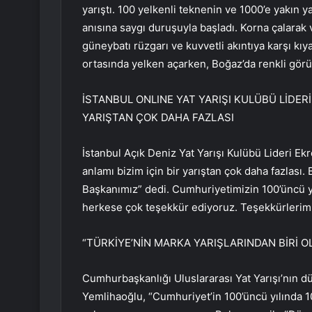
yarıştı. 100 yelkenli teknenin ve 1000’e yakın ya
anısına saygı duruşuyla başladı. Korna çalarak v
güneybatı rüzgarı ve kuvvetli akıntıya karşı kı
ortasında yelken açarken, Boğaz’da renkli görü
İSTANBUL ONLINE YAT YARIŞI KULÜBÜ LİDERİ 
YARIŞTAN ÇOK DAHA FAZLASI
İstanbul Açık Deniz Yat Yarışı Kulübü Lideri Ek
anlamı bizim için bir yarıştan çok daha fazlası.
Başkanımız” dedi. Cumhuriyetimizin 100’üncü y
herkese çok teşekkür ediyoruz. Teşekkürlerimi
“TÜRKİYE’NİN MARKA YARIŞLARINDAN BİRİ O
Cumhurbaşkanlığı Uluslararası Yat Yarışı’nın d
Yemlihaoğlu, “Cumhuriyet’in 100’üncü yılında 1