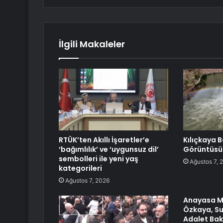
İlgili Makaleler
RTÜK’ten Akıllı İşaretler’e
Kılıçkaya B
‘bağımlılık’ ve ‘uygunsuz dil’
Görüntüsü
sembolleri ile yeni yaş
Ağustos 7, 
kategorileri
Ağustos 7, 2026
Anayasa M
Özkaya, Su
Adalet Bak