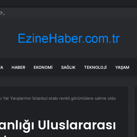
Chang’e-7 ile Ay’ı Keşfedecek
FA
HABER
EKONOMI
SAĞLIK
TEKNOLOJI
YAŞAM
 Yat Yarışları’nın İstanbul etabı renkli görüntülere sahne oldu
nlığı Uluslararası