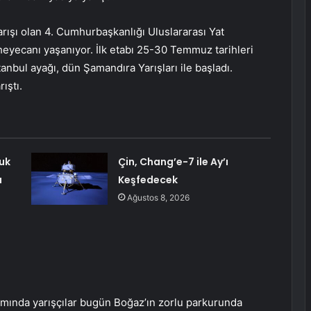
arışı olan 4. Cumhurbaşkanlığı Uluslararası Yat
heyecanı yaşanıyor. İlk etabı 25-30 Temmuz tarihleri ​​
tanbul ayağı, dün Şamandıra Yarışları ile başladı.
ıştı.
uk
Çin, Chang’e-7 ile Ay’ı
ı
Keşfedecek
Ağustos 8, 2026
amında yarışçılar bugün Boğaz’ın zorlu parkurunda