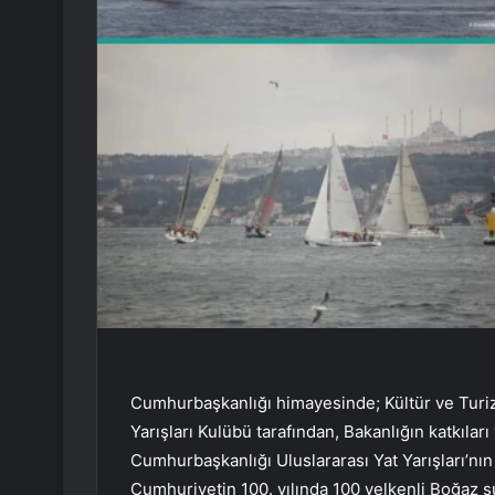
Cumhurbaşkanlığı himayesinde; Kültür ve Turi
Yarışları Kulübü tarafından, Bakanlığın katkıları 
Cumhurbaşkanlığı Uluslararası Yat Yarışları’nı
Cumhuriyetin 100. yılında 100 yelkenli Boğaz sul