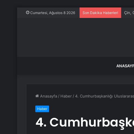
Çin, 
Cumartesi, Ağustos 8 2026
Son Dakika Haberleri
ANASAY
Anasayfa
/
Haber
/
4. Cumhurbaşkanlığı Uluslararası
Haber
4. Cumhurbaşka