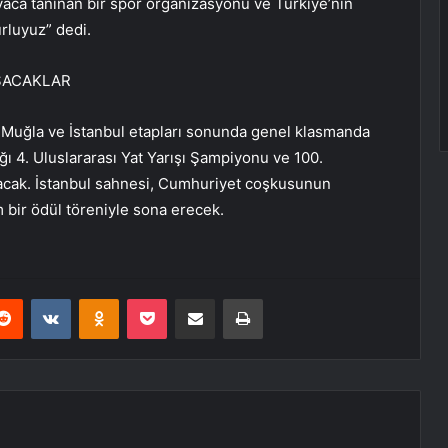
nyaca tanınan bir spor organizasyonu ve Türkiye’nin
urluyuz” dedi.
IŞACAKLAR
n Muğla ve İstanbul etapları sonunda genel klasmanda
ı 4. Uluslararası Yat Yarışı Şampiyonu ve 100.
acak. İstanbul sahnesi, Cumhuriyet coşkusunun
bir ödül töreniyle sona erecek.
erest
Reddit
VKontakte
Odnoklassniki
Pocket
E-Posta ile paylaş
Yazdır