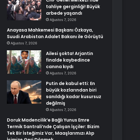
CHP Genel Merkezi’nde
tahliye gerginliği! Büyük
arbede yaşandı
Ağustos 7, 2026
Anayasa Mahkemesi Başkanı Özkaya,
Suudi Arabistan Adalet Bakanı ile Görüştü
Ağustos 7, 2026
Ailesi şokta! Arjantin
finalde kaybedince
canına kıydı
Ağustos 7, 2026
Putin de kabul etti: En
büyük kozlarından biri
sanıldığı kadar kusursuz
değilmiş
Ağustos 7, 2026
Doruk Madencilik’e Bağlı Yunus Emre
Termik Santrali’nde Çalışan İşçiler: Bizim
Tek Bir İsteğimiz Var, Maaşlarımızı Alıp
İşimize Geri Dönmek