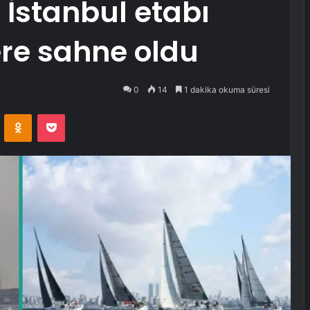
n İstanbul etabı
ere sahne oldu
0
14
1 dakika okuma süresi
VKontakte
Odnoklassniki
Pocket