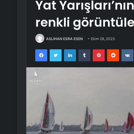
Yat Yarışları’nı
renkli görüntül
ASLIHAN ESRA ESEN
Ekim 28, 2023
Facebook
Twitter
LinkedIn
Tumblr
Pinterest
Reddit