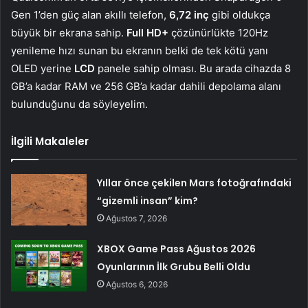
Gen 1’den güç alan akıllı telefon,
6,72 inç
gibi oldukça
büyük bir ekrana sahip.
Full HD+
çözünürlükte 120Hz
yenileme hızı sunan bu ekranın belki de tek kötü yanı
OLED yerine
LCD
panele sahip olması. Bu arada cihazda 8
GB’a kadar RAM ve 256 GB’a kadar dahili depolama alanı
bulunduğunu da söyleyelim.
İlgili Makaleler
Yıllar önce çekilen Mars fotoğrafındaki
“gizemli insan” kim?
Ağustos 7, 2026
XBOX Game Pass Ağustos 2026
Oyunlarının İlk Grubu Belli Oldu
Ağustos 6, 2026