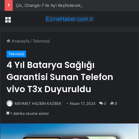
Çin, Chang’e-7 ile Ay’ı Keşfedecek
Menü
Anasayfa
/
Teknoloji
Teknoloji
4 Yıl Batarya Sağlığı
Garantisi Sunan Telefon
vivo T3x Duyuruldu
MEHMET HAZBİN KAZBEK
Nisan 17, 2024
0
9
1 dakika okuma süresi