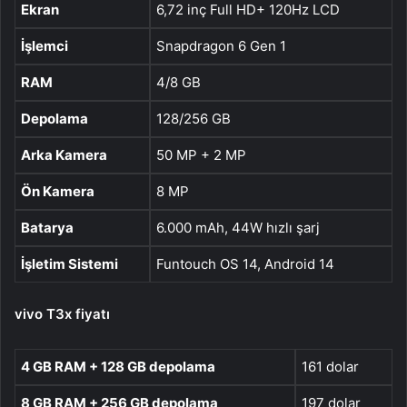
Ekran
6,72 inç Full HD+ 120Hz LCD
İşlemci
Snapdragon 6 Gen 1
RAM
4/8 GB
Depolama
128/256 GB
Arka Kamera
50 MP + 2 MP
Ön Kamera
8 MP
Batarya
6.000 mAh, 44W hızlı şarj
İşletim Sistemi
Funtouch OS 14, Android 14
vivo T3x fiyatı
4 GB RAM + 128 GB depolama
161 dolar
8 GB RAM + 256 GB depolama
197 dolar