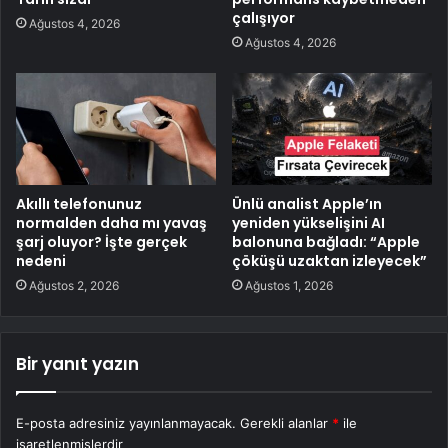
çalışıyor
Ağustos 4, 2026
Ağustos 4, 2026
Akıllı telefonunuz
Ünlü analist Apple’ın
normalden daha mı yavaş
yeniden yükselişini AI
şarj oluyor? İşte gerçek
balonuna bağladı: “Apple
nedeni
çöküşü uzaktan izleyecek”
Ağustos 2, 2026
Ağustos 1, 2026
Bir yanıt yazın
E-posta adresiniz yayınlanmayacak.
Gerekli alanlar
*
ile
işaretlenmişlerdir