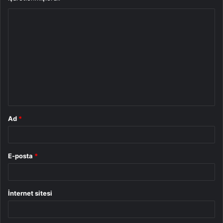
Y
o
r
u
m
*
Ad
*
E-posta
*
İnternet sitesi