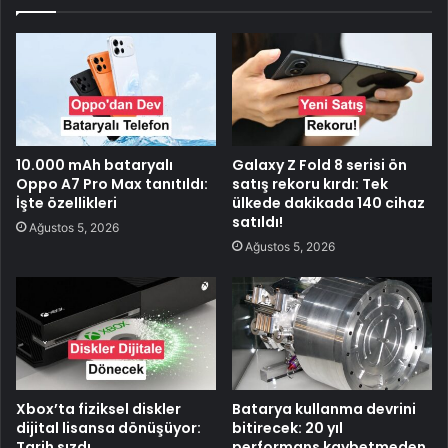
10.000 mAh bataryalı
Galaxy Z Fold 8 serisi ön
Oppo A7 Pro Max tanıtıldı:
satış rekoru kırdı: Tek
İşte özellikleri
ülkede dakikada 140 cihaz
satıldı!
Ağustos 5, 2026
Ağustos 5, 2026
Xbox’ta fiziksel diskler
Batarya kullanma devrini
dijital lisansa dönüşüyor:
bitirecek: 20 yıl
Tarih sızdı
performans kaybetmeden