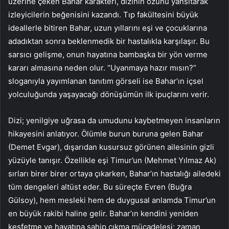
üzerine çeken Bahar karakteri, dizinin özünü yansıtarak
izleyicilerin beğenisini kazandı. Tıp fakültesini büyük
ideallerle bitiren Bahar, uzun yıllarını eşi ve çocuklarına
adadıktan sonra beklenmedik bir hastalıkla karşılaşır. Bu
sarsıcı gelişme, onun hayatına bambaşka bir yön verme
kararı almasına neden olur. “Uyanmaya hazır mısın?”
sloganıyla yayımlanan tanıtım görseli ise Bahar’ın içsel
yolculuğunda yaşayacağı dönüşümün ilk ipuçlarını verir.
Dizi; yenilgiye uğrasa da umudunu kaybetmeyen insanların
hikayesini anlatıyor. Ölümle burun buruna gelen Bahar
(Demet Evgar), dışarıdan kusursuz görünen ailesinin gizli
yüzüyle tanışır. Özellikle eşi Timur’un (Mehmet Yılmaz Ak)
sırları birer birer ortaya çıkarken, Bahar’ın hastalığı ailedeki
tüm dengeleri altüst eder. Bu süreçte Evren (Buğra
Gülsoy), hem mesleki hem de duygusal anlamda Timur’un
en büyük rakibi haline gelir. Bahar’ın kendini yeniden
keşfetme ve hayatına sahip çıkma mücadelesi; zaman