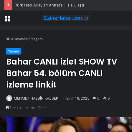
Türk Hacı Adayları Arafat’a Hızla Ulaştı
Menü
Anasayfa
/
Yaşam
Yaşam
Bahar CANLI izle! SHOW TV
Bahar 54. bölüm CANLI
izleme linki!
MEHMET HAZBİN KAZBEK
Ekim 16, 2025
0
0
1 dakika okuma süresi