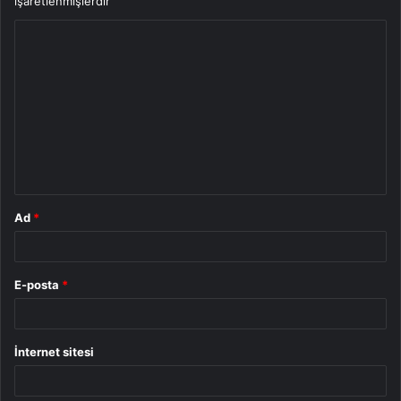
işaretlenmişlerdir
Y
o
r
u
m
*
Ad
*
E-posta
*
İnternet sitesi