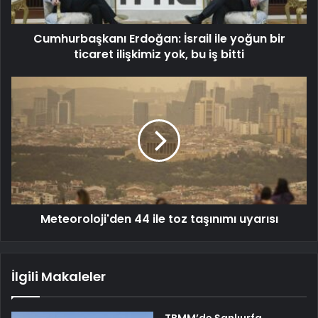
Cumhurbaşkanı Erdoğan: İsrail ile yoğun bir
ticaret ilişkimiz yok, bu iş bitti
Meteoroloji'den 44 ile toz taşınımı uyarısı
İlgili Makaleler
TBMM’de Şanlıurfa