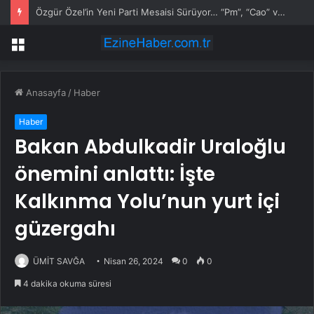
Özgür Özel’in Yeni Parti Mesaisi Sürüyor… “Pm”, “Cao” ve “Myk” Toplantılarına Başkanlık Etti
Menü
Anasayfa
/
Haber
Haber
Bakan Abdulkadir Uraloğlu
önemini anlattı: İşte
Kalkınma Yolu’nun yurt içi
güzergahı
ÜMİT SAVĞA
Nisan 26, 2024
0
0
4 dakika okuma süresi