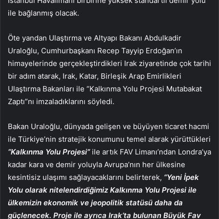
İstanbul Havalimanı birbirine yüksek standartlı demir yolu
ile bağlanmış olacak.
Öte yandan Ulaştırma ve Altyapı Bakanı Abdulkadir
Uraloğlu, Cumhurbaşkanı Recep Tayyip Erdoğan’ın
himayelerinde gerçekleştirdikleri Irak ziyaretinde çok tarihi
bir adım atarak, Irak, Katar, Birleşik Arap Emirlikleri
Ulaştırma Bakanları ile “Kalkınma Yolu Projesi Mutabakat
Zaptı”nı imzaladıklarını söyledi.
Bakan Uraloğlu, dünyada gelişen ve büyüyen ticaret hacmi
ile Türkiye’nin stratejik konumunu temel alarak yürüttükleri
“Kalkınma Yolu Projesi”
ile artık FAV Limanı’ndan Londra’ya
kadar kara ve demir yoluyla Avrupa’nın her ülkesine
kesintisiz ulaşımı sağlayacaklarını belirterek,
“Yeni İpek
Yolu olarak nitelendirdiğimiz Kalkınma Yolu Projesi ile
ülkemizin ekonomik ve jeopolitik statüsü daha da
güçlenecek. Proje ile ayrıca Irak’ta bulunan Büyük Fav