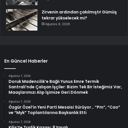
Zirvenin ardından çakılmıştı! Gümüş
tekrar yükselecek mi?
Ağustos 6, 2026
En Güncel Haberler
Ağustos 7, 2026
Doruk Madencilik’e Bağlı Yunus Emre Termik
Santrali’nde Çalışan İşçiler: Bizim Tek Bir İsteğimiz Var,
Maaşlarımızı Alıp İşimize Geri Dönmek
Ağustos 7, 2026
Özgür Özel’in Yeni Parti Mesaisi Sürüyor… “Pm”, “Cao”
ve “Myk” Toplantılarına Başkanlık Etti
Ağustos 7, 2026
Kilis’te Trafik Kazası: 8 Yaralı