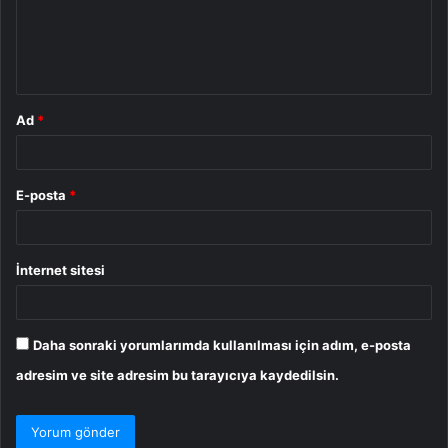
u
m
*
Ad
*
E-posta
*
İnternet sitesi
Daha sonraki yorumlarımda kullanılması için adım, e-posta
adresim ve site adresim bu tarayıcıya kaydedilsin.