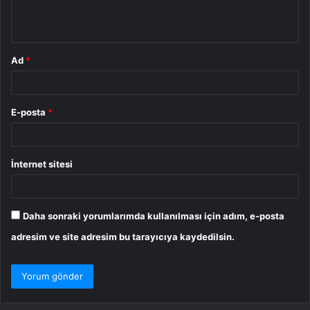
m
*
Ad
*
E-posta
*
İnternet sitesi
Daha sonraki yorumlarımda kullanılması için adım, e-posta
adresim ve site adresim bu tarayıcıya kaydedilsin.