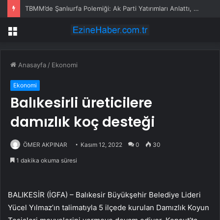
TBMM’de Şanlıurfa Polemiği: Ak Parti Yatırımları Anlattı, CHP Elektrik Kesintilerini Gündeme Taşıdı
Menü
Anasayfa
/
Ekonomi
Ekonomi
Balıkesirli üreticilere
damızlık koç desteği
ÖMER AKPINAR
Kasım 12, 2022
0
30
1 dakika okuma süresi
BALIKESİR (İGFA) – Balıkesir Büyükşehir Belediye Lideri
Yücel Yılmaz’ın talimatıyla 5 ilçede kurulan Damızlık Koyun