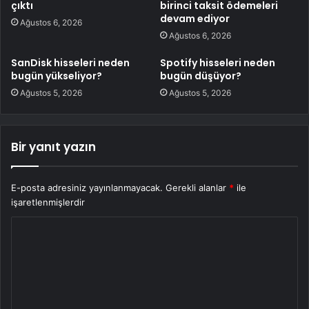
çıktı
birinci taksit ödemeleri
devam ediyor
Ağustos 6, 2026
Ağustos 6, 2026
SanDisk hisseleri neden
Spotify hisseleri neden
bugün yükseliyor?
bugün düşüyor?
Ağustos 5, 2026
Ağustos 5, 2026
Bir yanıt yazın
E-posta adresiniz yayınlanmayacak.
Gerekli alanlar
*
ile
işaretlenmişlerdir
Y
o
r
u