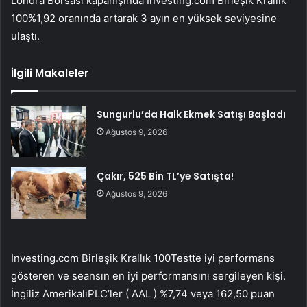
Londra Borsası kapanışında
Investing.com Birleşik Krallık
100
%1,92 oranında artarak 3 ayın en yüksek seviyesine
ulaştı.
İlgili Makaleler
Sungurlu’da Halk Ekmek Satışı Başladı
Ağustos 9, 2026
Çakır, 525 Bin TL’ye Satışta!
Ağustos 9, 2026
Investing.com Birleşik Krallık 100
Testte iyi performans
gösteren ve seansın en iyi performansını sergileyen kişi.
İngiliz Amerikalı
PLC’ler (
AAL
) %7,74 veya 162,50 puan