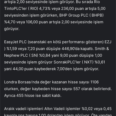
artışla 2,00 seviyesinde işlem görüyor. Bu sırada
Rio
Tinto
PLC’ler (
RIO
) 4,73% veya 236,00 puan artışla 5,00
seviyesinden işlem görürken, BHP Group PLC (
BHPB
)
%4,70 veya 106,00 puan artışla 2,00 seviyesinde işlem
görüyor.
EasyJet PLC (seanstaki en kötü performansı gösteren)
EZJ
) %1,59 veya 7,20 puan düşüşle 446,90’da kapattı. Smith &
Nephew PLC (
SN
) %0,84 yani 9,00 puan düşüşle 1,00
seviyesinde işlem görüyor
Sonraki
PLC’ler (
NXT
) %0,61
yani 44,00 puan kaybederek 7,00’den işlem görüyor.
Londra Borsası’nda değer kazanan hisse sayısı 1106
olurken, değer kaybeden hisse sayısı 557 olarak belirlendi.
Ayrıca 455 hisse ise sabit kaldı.
Aralık vadeli işlemleri
Altın
Vadeli işlemler %0,02 veya 0,45
kayıpla ons başına 1,00 dolardan işlem görüyor. Öte yandan