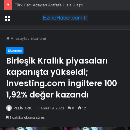
Türk Hacı Adayları Arafat’a Hızla Ulaştı
Menü
Anasayfa
/
Ekonomi
Ekonomi
Birleşik Krallık piyasaları
kapanışta yükseldi;
Investing.com İngiltere 100
1,92% değer kazandı
PELİN ARICI
Eylül 19, 2023
0
12
1 dakika okuma süresi