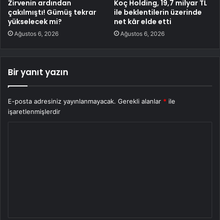
Zirvenin ardından
Koç Holding, 19,7 milyar TL
çakılmıştı! Gümüş tekrar
ile beklentilerin üzerinde
yükselecek mi?
net kâr elde etti
Ağustos 6, 2026
Ağustos 6, 2026
Bir yanıt yazın
E-posta adresiniz yayınlanmayacak.
Gerekli alanlar
*
ile
işaretlenmişlerdir
Y
o
r
u
m
*