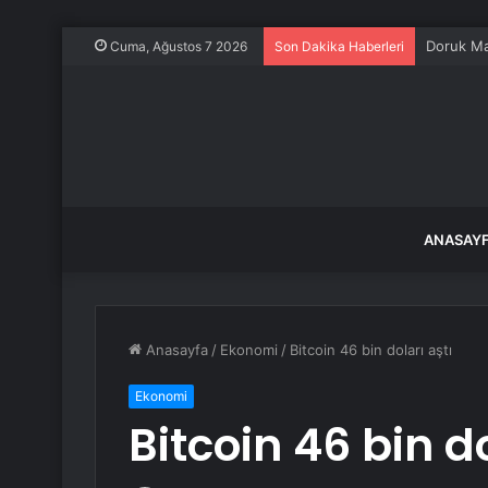
Cuma, Ağustos 7 2026
Son Dakika Haberleri
ANASAY
Anasayfa
/
Ekonomi
/
Bitcoin 46 bin doları aştı
Ekonomi
Bitcoin 46 bin do