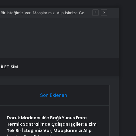
Doruk Madencilik’e Bağlı Yunus Emre Termik Santrali’nde Çalışan İşçiler: Bizim Tek Bir İsteğimiz Var, Maaşlarımızı Alıp İşimize Geri Dönmek
İLETIŞIM
Son Eklenen
Doruk Madencilik’e Bağlı Yunus Emre
Termik Santrali’nde Çalışan İşçiler: Bizim
Tek Bir İsteğimiz Var, Maaşlarımızı Alıp