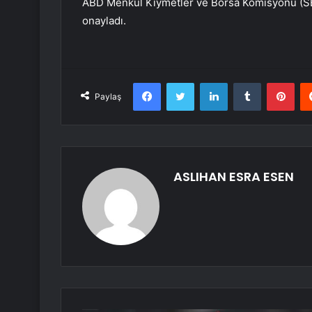
ABD Menkul Kıymetler ve Borsa Komisyonu (SEC)
onayladı.
Facebook
Twitter
LinkedIn
Tumblr
Pint
Paylaş
ASLIHAN ESRA ESEN