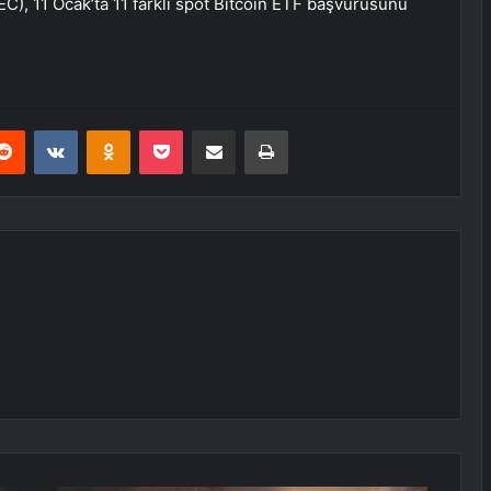
, 11 Ocak’ta 11 farklı spot Bitcoin ETF başvurusunu
erest
Reddit
VKontakte
Odnoklassniki
Pocket
E-Posta ile paylaş
Yazdır