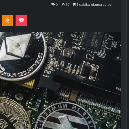
0
10
1 dakika okuma süresi
VKontakte
Odnoklassniki
Pocket