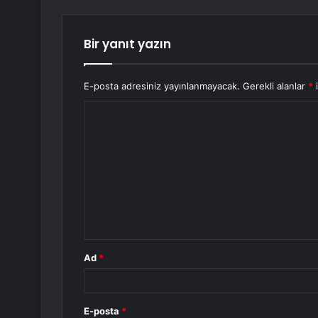
Bir yanıt yazın
E-posta adresiniz yayınlanmayacak.
Gerekli alanlar
*
i
Y
o
r
u
m
*
Ad
*
E-posta
*