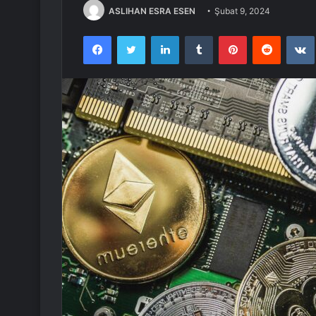
ASLIHAN ESRA ESEN
Şubat 9, 2024
Facebook
Twitter
LinkedIn
Tumblr
Pinterest
Reddit