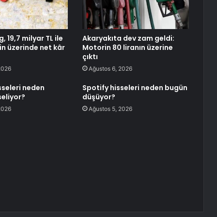
, 19,7 milyar TL ile
Akaryakıta dev zam geldi:
in üzerinde net kâr
Motorin 80 liranın üzerine
çıktı
2026
Ağustos 6, 2026
sseleri neden
Spotify hisseleri neden bugün
eliyor?
düşüyor?
2026
Ağustos 5, 2026