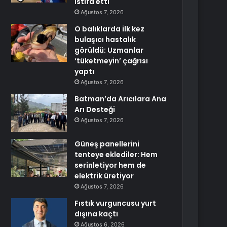
istifa etti
Ağustos 7, 2026
O balıklarda ilk kez
bulaşıcı hastalık
görüldü: Uzmanlar
‘tüketmeyin’ çağrısı
yaptı
Ağustos 7, 2026
Batman’da Arıcılara Ana
Arı Desteği
Ağustos 7, 2026
Güneş panellerini
tenteye eklediler: Hem
serinletiyor hem de
elektrik üretiyor
Ağustos 7, 2026
Fıstık vurguncusu yurt
dışına kaçtı
Ağustos 6, 2026