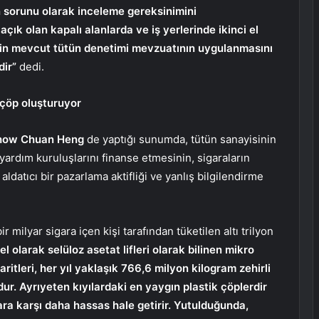
n sorunu olarak inceleme gereksinimini
çık olan kapalı alanlarda ve iş yerlerinde ikinci el
n mevcut tütün denetimi mevzuatının uygulanmasını
dir”
dedi.
i çöp oluşturuyor
Khow Chuan Heng
de yaptığı sunumda, tütün sanayisinin
 yardım kuruluşlarını finanse etmesinin, sigaraların
ldatıcı bir pazarlama aktifliği ve yanlış bilgilendirme
r milyar sigara içen kişi tarafından tüketilen altı trilyon
el olarak selüloz asetat lifleri olarak bilinen mikro
maritleri, her yıl yaklaşık 766,6 milyon kilogram zehirli
ur. Ayrıyeten kıyılardaki en yaygın plastik çöplerdir
lara karşı daha hassas hale getirir. Yutulduğunda,