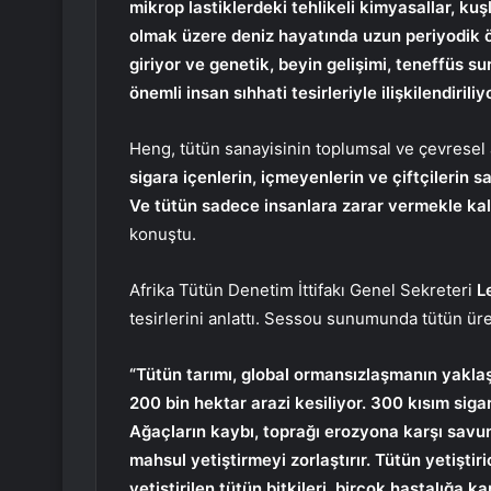
mikrop lastiklerdeki tehlikeli kimyasallar, kuşl
olmak üzere deniz hayatında uzun periyodik öl
giriyor ve genetik, beyin gelişimi, teneffüs su
önemli insan sıhhati tesirleriyle ilişkilendiriliy
Heng, tütün sanayisinin toplumsal ve çevresel
sigara içenlerin, içmeyenlerin ve çiftçilerin 
Ve tütün sadece insanlara zarar vermekle ka
konuştu.
Afrika Tütün Denetim İttifakı Genel Sekreteri
L
tesirlerini anlattı. Sessou sunumunda tütün üret
“Tütün tarımı, global ormansızlaşmanın yaklaşı
200 bin hektar arazi kesiliyor. 300 kısım sig
Ağaçların kaybı, toprağı erozyona karşı savunm
mahsul yetiştirmeyi zorlaştırır. Tütün yetiştiric
yetiştirilen tütün bitkileri, birçok hastalığa