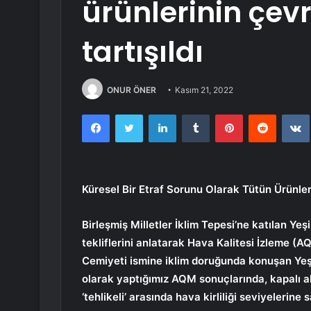
ürünlerinin çevr
tartışıldı
ONUR ÖNER
Kasım 21, 2022
Facebook
Twitter
LinkedIn
Tumblr
Pinterest
Reddit
Küresel Bir Etraf Sorunu Olarak Tütün Ürünler
Birleşmiş Milletler İklim Tepesi’ne katılan Yeşi
tekliflerini anlatarak Hava Kalitesi İzleme (A
Cemiyeti ismine iklim doruğunda konuşan Yeşi
olarak yaptığımız AQM sonuçlarında, kapalı alan
‘tehlikeli’ arasında hava kirliliği seviyelerine