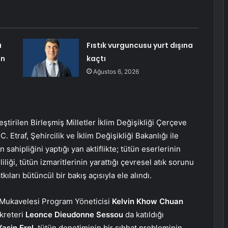
ı
Fıstık vurguncusu yurt dışına
in
kaçtı
Ağustos 6, 2026
eştirilen Birleşmiş Milletler İklim Değişikliği Çerçeve
. Etraf, Şehircilik ve İklim Değişikliği Bakanlığı ile
n sahipliğini yaptığı yan aktiflikte; tütün eserlerinin
liği, tütün izmaritlerinin yarattığı çevresel atık sorunu
kıları bütüncül bir bakış açısıyla ele alındı.
Mukavelesi Program Yöneticisi
Kelvin Khow Chuan
kreteri
Leonce Dieudonne Sessou
da katıldığı
Yasin Erol
, tütün denetiminin bir sıhhat probleminin