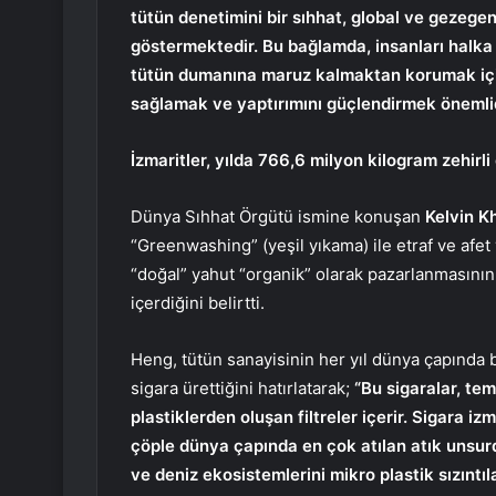
tütün denetimini bir sıhhat, global ve gezege
göstermektedir. Bu bağlamda, insanları halka a
tütün dumanına maruz kalmaktan korumak içi
sağlamak ve yaptırımını güçlendirmek önemli
İzmaritler, yılda 766,6 milyon kilogram zehirl
Dünya Sıhhat Örgütü ismine konuşan
Kelvin 
“Greenwashing” (yeşil yıkama) ile etraf ve afet
“doğal” yahut “organik” olarak pazarlanmasının a
içerdiğini belirtti.
Heng,
tütün sanayisinin her yıl dünya çapında bi
sigara ürettiğini hatırlatarak;
“Bu sigaralar, tem
plastiklerden oluşan filtreler içerir. Sigara iz
çöple dünya çapında en çok atılan atık unsurd
ve deniz ekosistemlerini mikro plastik sızıntı