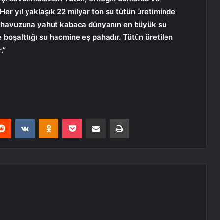
 Her yıl yaklaşık 22 milyar ton su tütün üretiminde
me havuzuna yahut kabaca dünyanın en büyük su
 boşalttığı su hacmine eş pahadır. Tütün üretilen
.”
erest
Reddit
VKontakte
Odnoklassniki
Pocket
E-Posta ile paylaş
Yazdır