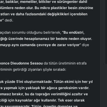
ar, balıklar, memeliler, bitkiler ve sürüngenler dahil
ümlere neden olur. Bu mikro plastikler besin zincirine
ratları ve daha fazlasındaki değişiklikleri içerebilen
or”
dedi.
 açıdan sorumlu olduğunu belirterek,
“Bu endüstri,
sağlığı üzerinde hesaplanamaz bir bedele neden oluyor.
lmayıp aynı zamanda çevreye de zarar veriyor”
diye
eonce Dieudonne Sessou
da tütün üretiminin etrafa
iminin getirdiği ziyanları şöyle sıraladı:
k yüzde 5’ini oluşturmaktadır. Tütün ekimi için her yıl
ara yapmak için yaklaşık bir ağaca gereksinim vardır.
asız bırakır, bu da toprağın verimliliğini azaltır ve
iliği için kaynaklar ağır kullanılır. Tek eser olarak
 karşı savunmasızdır. Tütün, örneğin domates ve