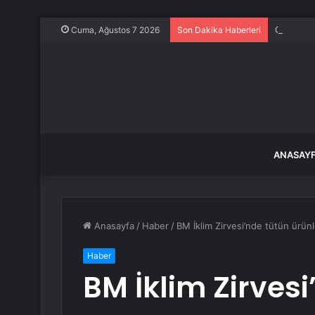
O balıkla
Cuma, Ağustos 7 2026
Son Dakika Haberleri
ANASAY
Anasayfa
/
Haber
/
BM İklim Zirvesi’nde tütün ürünler
Haber
BM İklim Zirves