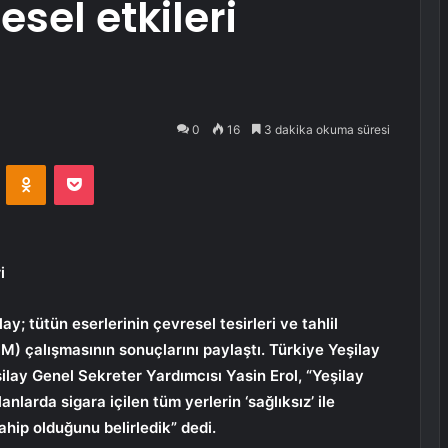
esel etkileri
0
16
3 dakika okuma süresi
VKontakte
Odnoklassniki
Pocket
i
lay; tütün eserlerinin çevresel tesirleri ve tahlil
QM) çalışmasının sonuçlarını paylaştı. Türkiye Yeşilay
lay Genel Sekreter Yardımcısı Yasin Erol, “Yeşilay
larda sigara içilen tüm yerlerin ‘sağlıksız’ ile
 sahip olduğunu belirledik” dedi.