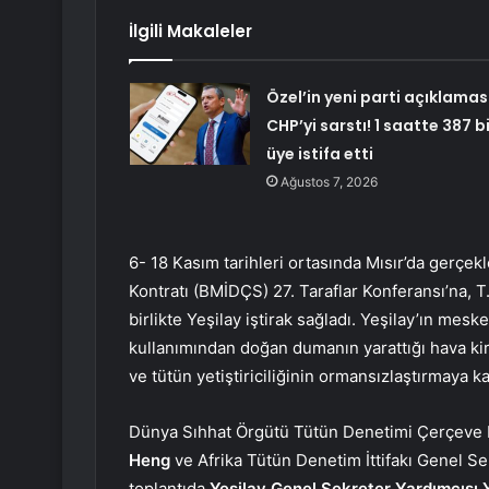
İlgili Makaleler
Özel’in yeni parti açıklamas
CHP’yi sarstı! 1 saatte 387 b
üye istifa etti
Ağustos 7, 2026
6- 18 Kasım tarihleri ortasında Mısır’da gerçekl
Kontratı (BMİDÇS) 27. Taraflar Konferansı’na, T.C
birlikte Yeşilay iştirak sağladı. Yeşilay’ın meske
kullanımından doğan dumanın yarattığı hava kirli
ve tütün yetiştiriciliğinin ormansızlaştırmaya kat
Dünya Sıhhat Örgütü Tütün Denetimi Çerçeve 
Heng
ve Afrika Tütün Denetim İttifakı Genel Se
toplantıda
Yeşilay Genel Sekreter Yardımcısı 