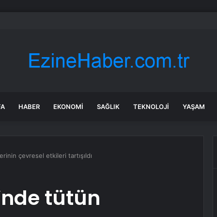
rda ilk kez bulaşıcı hastalık görüldü: Uzmanlar ‘tüketmeyin’ çağrısı yaptı
FA
HABER
EKONOMI
SAĞLIK
TEKNOLOJI
YAŞAM
inin çevresel etkileri tartışıldı
i’nde tütün