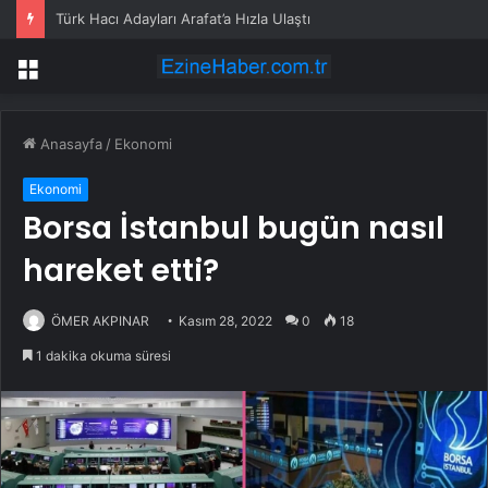
Türk Hacı Adayları Arafat’a Hızla Ulaştı
Menü
Anasayfa
/
Ekonomi
Ekonomi
Borsa İstanbul bugün nasıl
hareket etti?
ÖMER AKPINAR
Kasım 28, 2022
0
18
1 dakika okuma süresi