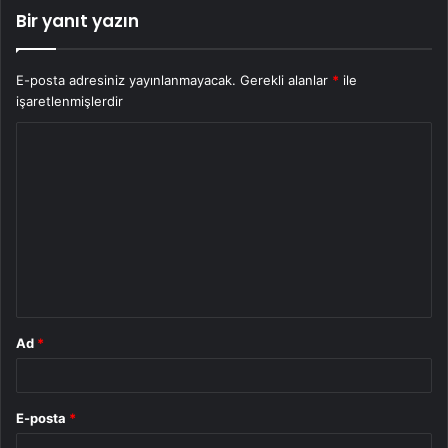
Bir yanıt yazın
E-posta adresiniz yayınlanmayacak.
Gerekli alanlar
*
ile
işaretlenmişlerdir
Y
o
r
u
m
*
Ad
*
E-posta
*