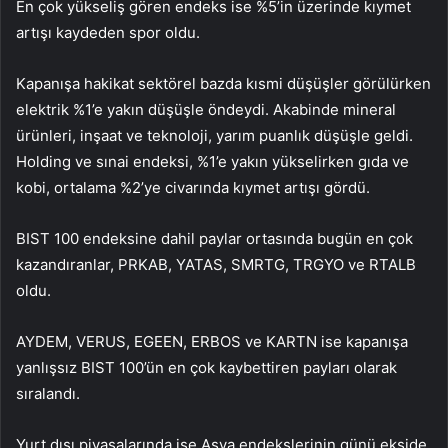
En çok yükseliş gören endeks ise %5’in üzerinde kıymet
artışı kaydeden
spor
oldu.
Kapanışa hakikat sektörel bazda kısmi düşüşler görülürken
elektrik
%1’e yakın düşüşle öndeydi. Akabinde
mineral
ürünleri
,
inşaat
ve
teknoloji
, yarım puanlık düşüşle geldi.
Holding
ve
sınai
endeksi, %1’e yakın yükselirken
gıda
ve
kobi
, ortalama %2’ye civarında kıymet artışı gördü.
BIST 100 endeksine dahil paylar ortasında bugün en çok
kazandıranlar,
PRKAB
,
YATAS
,
SMRTG
,
TRGYO
ve
RTALB
oldu.
AYDEM
,
VERUS
,
EGEEN
,
ERBOS
ve
KARTN
ise kapanışa
yanlışsız BIST 100’ün en çok kaybettiren payları olarak
sıralandı.
Yurt dışı piyasalarında ise Asya endekslerinin günü ekside