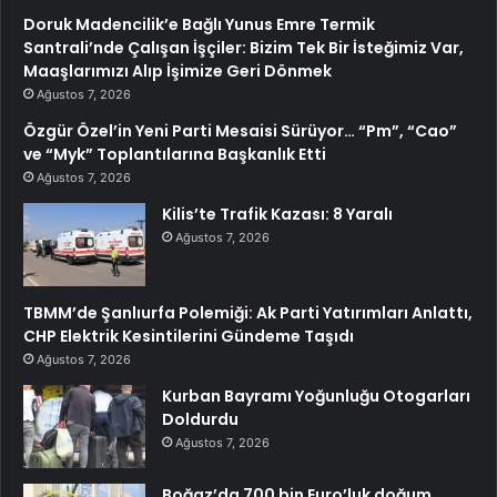
Doruk Madencilik’e Bağlı Yunus Emre Termik
Santrali’nde Çalışan İşçiler: Bizim Tek Bir İsteğimiz Var,
Maaşlarımızı Alıp İşimize Geri Dönmek
Ağustos 7, 2026
Özgür Özel’in Yeni Parti Mesaisi Sürüyor… “Pm”, “Cao”
ve “Myk” Toplantılarına Başkanlık Etti
Ağustos 7, 2026
Kilis’te Trafik Kazası: 8 Yaralı
Ağustos 7, 2026
TBMM’de Şanlıurfa Polemiği: Ak Parti Yatırımları Anlattı,
CHP Elektrik Kesintilerini Gündeme Taşıdı
Ağustos 7, 2026
Kurban Bayramı Yoğunluğu Otogarları
Doldurdu
Ağustos 7, 2026
Boğaz’da 700 bin Euro’luk doğum