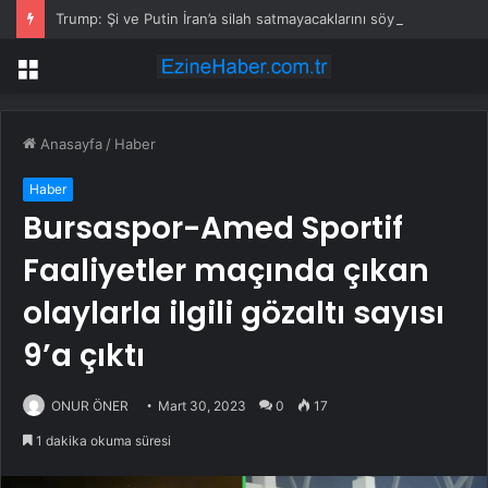
Trump: Şi ve Putin İran’a silah satmayacaklarını söyledi
Menü
Anasayfa
/
Haber
Haber
Bursaspor-Amed Sportif
Faaliyetler maçında çıkan
olaylarla ilgili gözaltı sayısı
9’a çıktı
ONUR ÖNER
Mart 30, 2023
0
17
1 dakika okuma süresi