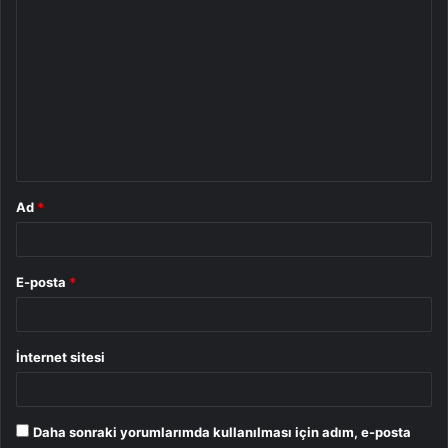
Y
o
r
u
m
*
Ad
*
E-posta
*
İnternet sitesi
Daha sonraki yorumlarımda kullanılması için adım, e-posta