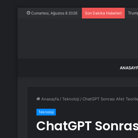
Trump
Cumartesi, Ağustos 8 2026
Son Dakika Haberleri
ANASAY
Anasayfa
/
Teknoloji
/
ChatGPT Sonrası Afet Teoriler
Teknoloji
ChatGPT Sonrası 