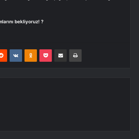
arını bekliyoruz! ?
erest
Reddit
VKontakte
Odnoklassniki
Pocket
E-Posta ile paylaş
Yazdır