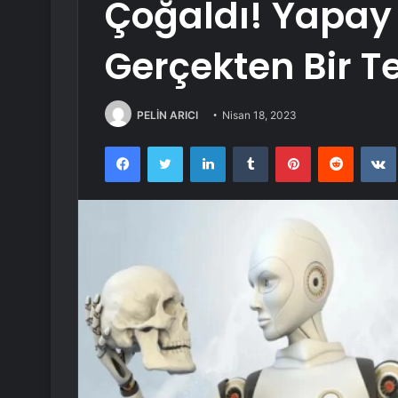
Çoğaldı! Yapay 
Gerçekten Bir T
PELİN ARICI
Nisan 18, 2023
Facebook
Twitter
LinkedIn
Tumblr
Pinterest
Reddit