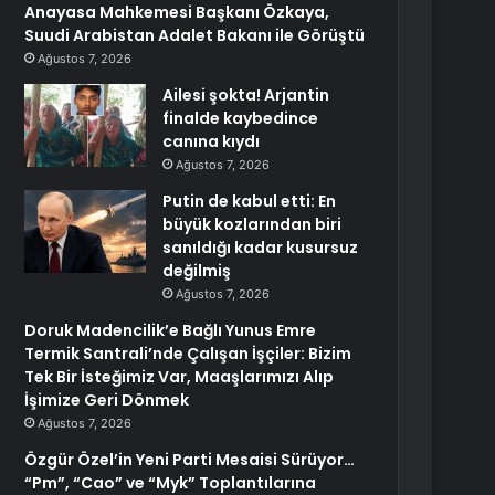
Anayasa Mahkemesi Başkanı Özkaya,
Suudi Arabistan Adalet Bakanı ile Görüştü
Ağustos 7, 2026
Ailesi şokta! Arjantin
finalde kaybedince
canına kıydı
Ağustos 7, 2026
Putin de kabul etti: En
büyük kozlarından biri
sanıldığı kadar kusursuz
değilmiş
Ağustos 7, 2026
Doruk Madencilik’e Bağlı Yunus Emre
Termik Santrali’nde Çalışan İşçiler: Bizim
Tek Bir İsteğimiz Var, Maaşlarımızı Alıp
İşimize Geri Dönmek
Ağustos 7, 2026
Özgür Özel’in Yeni Parti Mesaisi Sürüyor…
“Pm”, “Cao” ve “Myk” Toplantılarına