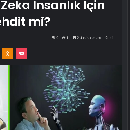
Zeka İnsanlık İçin
ehdit mi?
0
11
2 dakika okuma süresi
VKontakte
Odnoklassniki
Pocket