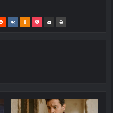
erest
Reddit
VKontakte
Odnoklassniki
Pocket
E-Posta ile paylaş
Yazdır