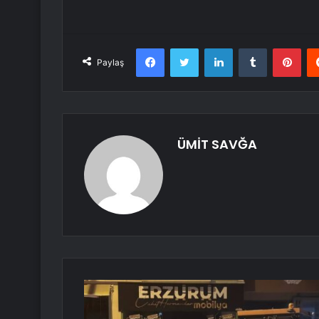
Facebook
Twitter
LinkedIn
Tumblr
Pint
Paylaş
ÜMİT SAVĞA