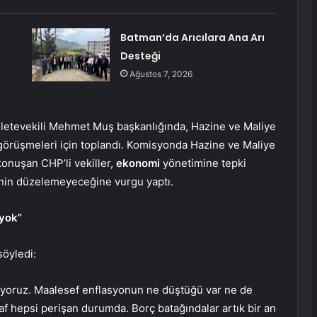
Batman’da Arıcılara Ana Arı
Desteği
Ağustos 7, 2026
letevekili Mehmet Muş başkanlığında, Hazine ve Maliye
 görüşmeleri için toplandı. Komisyonda Hazine ve Maliye
nuşan CHP’li vekiller,
ekonomi
yönetimine tepki
nin düzelemeyeceğine vurgu yaptı.
 yok”
söyledi:
iyoruz. Maalesef enflasyonun ne düştüğü var ne de
esnaf hepsi perişan durumda. Borç batağındalar artık bir an