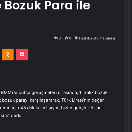
Bozuk Para ile
0
0
1 dakika okuma süresi
VKontakte
Odnoklassniki
Pocket
TBMM’de bütçe görüşmeleri sırasında, 1 liralık bozuk
 bozuk parayı karşılaştırarak, Türk Lirası’nın değer
unun için 45 dakika çalışıyor, bizim gençler 5 saat.
esmi” dedi.