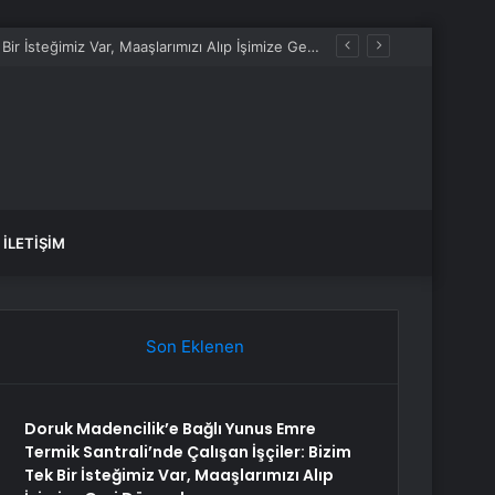
Doruk Madencilik’e Bağlı Yunus Emre Termik Santrali’nde Çalışan İşçiler: Bizim Tek Bir İsteğimiz Var, Maaşlarımızı Alıp İşimize Geri Dönmek
İLETIŞIM
Son Eklenen
Doruk Madencilik’e Bağlı Yunus Emre
Termik Santrali’nde Çalışan İşçiler: Bizim
Tek Bir İsteğimiz Var, Maaşlarımızı Alıp