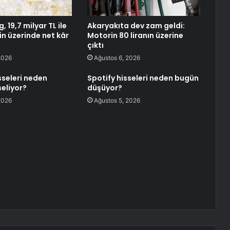
, 19,7 milyar TL ile
Akaryakıta dev zam geldi:
in üzerinde net kâr
Motorin 80 liranın üzerine
çıktı
2026
Ağustos 6, 2026
sseleri neden
Spotify hisseleri neden bugün
eliyor?
düşüyor?
2026
Ağustos 5, 2026