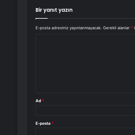
Bir yanıt yazın
E-posta adresiniz yayınlanmayacak.
Gerekli alanlar
*
i
Y
o
r
u
m
*
Ad
*
E-posta
*