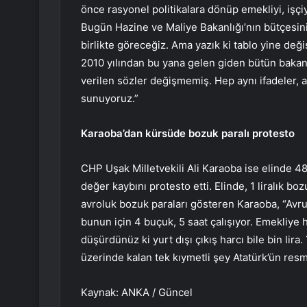
önce rasyonel politikalara dönüp emekliyi, işçiy
Bugün Hazine ve Maliye Bakanlığı’nın bütçesini 
birlikte göreceğiz. Ama yazık ki tablo yine de
2010 yılından bu yana gelen giden bütün bakan
verilen sözler değişmemiş. Hep aynı ifadeler,
sunuyoruz.”
Karaoba’dan kürsüde bozuk paralı protesto
CHP Uşak Milletvekili Ali Karaoba ise elinde 485
değer kaybını protesto etti. Elinde, 1 liralık bo
avroluk bozuk paraları gösteren Karaoba, “Avru
bunun için 4 buçuk, 5 saat çalışıyor. Emekliye
düşürdünüz ki yurt dışı çıkış harcı bile bin lir
üzerinde kalan tek kıymetli şey Atatürk’ün resm
Kaynak: ANKA / Güncel