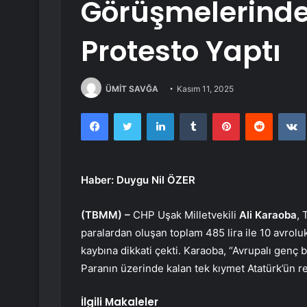
Görüşmelerinde 
Protesto Yaptı
ÜMİT SAVĞA
Kasım 11, 2025
Facebook
Twitter
LinkedIn
Tumblr
Pinterest
Reddit
Haber: Duygu Nil ÖZER
(TBMM) –
CHP Uşak Milletvekili
Ali Karaoba
, 
paralardan oluşan toplam 485 lira ile 10 avroluk
kaybına dikkati çekti. Karaoba, “Avrupalı genç b
Paranın üzerinde kalan tek kıymet Atatürk’ün r
İlgili Makaleler