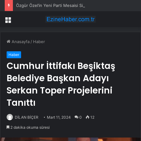
Özgür Özel’in Yeni Parti Mesaisi Sürüyor… “Pm”, “Cao” ve “Myk” Toplantılarına Başkanlık Etti
Menü
Anasayfa
/
Haber
Haber
Cumhur İttifakı Beşiktaş
Belediye Başkan Adayı
Serkan Toper Projelerini
Tanıttı
DİLAN BİÇER
Mart 11, 2024
0
12
2 dakika okuma süresi