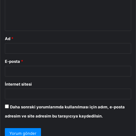
u
m
*
Ad
*
E-posta
*
İnternet sitesi
Daha sonraki yorumlarımda kullanılması için adım, e-posta
adresim ve site adresim bu tarayıcıya kaydedilsin.