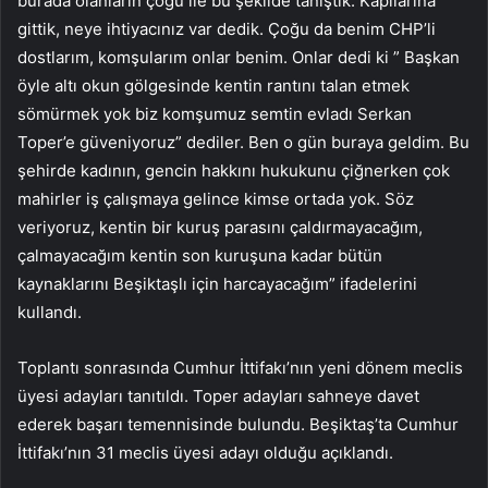
burada olanların çoğu ile bu şekilde tanıştık. Kapılarına
gittik, neye ihtiyacınız var dedik. Çoğu da benim CHP’li
dostlarım, komşularım onlar benim. Onlar dedi ki ” Başkan
öyle altı okun gölgesinde kentin rantını talan etmek
sömürmek yok biz komşumuz semtin evladı Serkan
Toper’e güveniyoruz” dediler. Ben o gün buraya geldim. Bu
şehirde kadının, gencin hakkını hukukunu çiğnerken çok
mahirler iş çalışmaya gelince kimse ortada yok. Söz
veriyoruz, kentin bir kuruş parasını çaldırmayacağım,
çalmayacağım kentin son kuruşuna kadar bütün
kaynaklarını Beşiktaşlı için harcayacağım” ifadelerini
kullandı.
Toplantı sonrasında Cumhur İttifakı’nın yeni dönem meclis
üyesi adayları tanıtıldı. Toper adayları sahneye davet
ederek başarı temennisinde bulundu. Beşiktaş’ta Cumhur
İttifakı’nın 31 meclis üyesi adayı olduğu açıklandı.