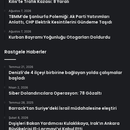
Kilis’te Trafik Kazası: 8 Yaralı
Ağustos 7, 2026
TBMM’de Şanlıurfa Polemiği: Ak Parti Yatırımları
Anlattı, CHP Elektrik Kesintilerini Gündeme Taşıdı
Ağustos 7, 2026
Kurban Bayramı Yoğunluğu Otogarları Doldurdu
Rastgele Haberler
Temmuz 21, 2026
Denizli’de 4 ilçeyi birbirine bağlayan yolda çalışmalar
başladı
Nisan 2, 2026
Siber Dolandırıcılara Operasyon: 78 Gözaltı
Temmuz 28, 2025
Barrack’tan Suriye’deki İsrail müdahalesine eleştiri
Şubat 8, 2026
Dışişleri Bakan Yardımcısı Kulaklıkaya, Irak’ın Ankara
Büyükelçisi El-Laçmavi’yi Kabul Etti