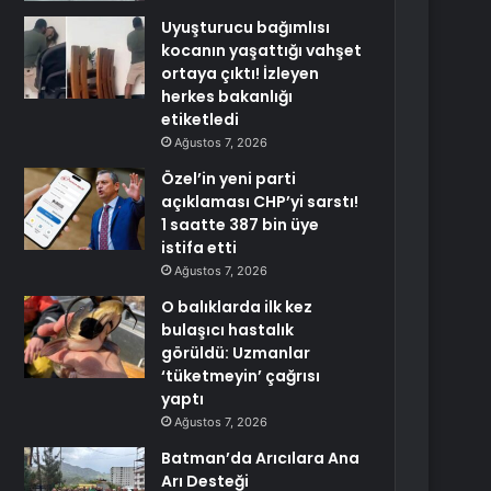
Uyuşturucu bağımlısı
kocanın yaşattığı vahşet
ortaya çıktı! İzleyen
herkes bakanlığı
etiketledi
Ağustos 7, 2026
Özel’in yeni parti
açıklaması CHP’yi sarstı!
1 saatte 387 bin üye
istifa etti
Ağustos 7, 2026
O balıklarda ilk kez
bulaşıcı hastalık
görüldü: Uzmanlar
‘tüketmeyin’ çağrısı
yaptı
Ağustos 7, 2026
Batman’da Arıcılara Ana
Arı Desteği