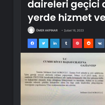
daireleri geçici
yerde hizmet v
ÖMER AKPINAR
Şubat 16, 2023
Facebook
Twitter
LinkedIn
Tumblr
Pinterest
Reddit