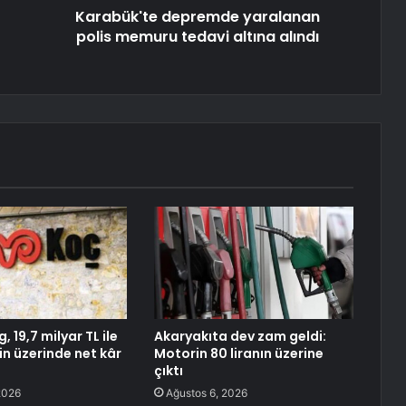
Karabük'te depremde yaralanan
polis memuru tedavi altına alındı
, 19,7 milyar TL ile
Akaryakıta dev zam geldi:
in üzerinde net kâr
Motorin 80 liranın üzerine
çıktı
2026
Ağustos 6, 2026