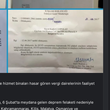
 hizmet binaları hasar gören vergi dairelerinin faaliyet
da, 6 Şubat’ta meydana gelen deprem felaketi nedeniyle
, Kahramanmaraş, Kilis, Malatya, Osmaniye ve