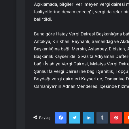
Açıklamada, bilgileri verilmeyen vergi dairesi
faaliyetlerine devam edeceği, vergi dairelerinin
belirtildi.
Buna göre Hatay Vergi Dairesi Başkanlığına ba
Antakya, Kırıkhan, Reyhanlı, Samandağ ve Akde
Başkanlığına bağlı Mersin, Aslanbey, Elbistan, 
Başkanlık Kayseri’de, Sivas’ta Adıyaman Defterd
bağlı İslahiye Vergi Dairesi, Malatya Vergi Daire
Şanlıurfa Vergi Dairesi’ne bağlı Şehitlik, Topçu
Beydağı vergi daireleri Kayseri’de, Osmaniye Def
Osmaniye’nin Adnan Menderes İlçesinde hizme
Facebook
Twitter
LinkedIn
Tumblr
Pint
Paylaş