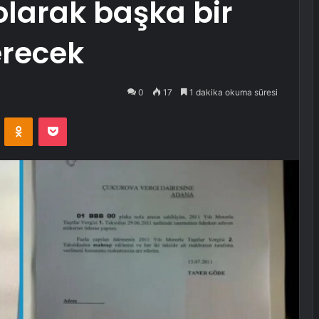
 olarak başka bir
erecek
0
17
1 dakika okuma süresi
VKontakte
Odnoklassniki
Pocket