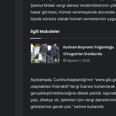
Şanlıurfa’daki vergi dairesi müdürlüklerinin çö
hasar görmesi, hizmet veremeyecek durumda ola
ilçede süresiz olarak hizmet vermelerinin uygun
İlgili Makaleler
Kurban Bayramı Yoğunluğu
Otogarları Doldurdu
Ağustos 7, 2026
Açıklamada, Cumhurbaşkanlığı’nın “www.gib.go
ulaşılabilen İnteraktif Vergi Dairesi kullanılar
gerçekleştirilebileceğine dikkat çekildi. taşına
yazı, dilekçe vb. işlemleri için vergi daireleri
gitmelerine gerek yok.” kelime kullanıldı.