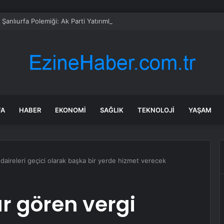
anlıurfa Polemiği: Ak Parti Yatırımları Anlattı, CHP Elektrik Kesintilerin
FA
HABER
EKONOMI
SAĞLIK
TEKNOLOJI
YAŞAM
aireleri geçici olarak başka bir yerde hizmet verecek
 gören vergi