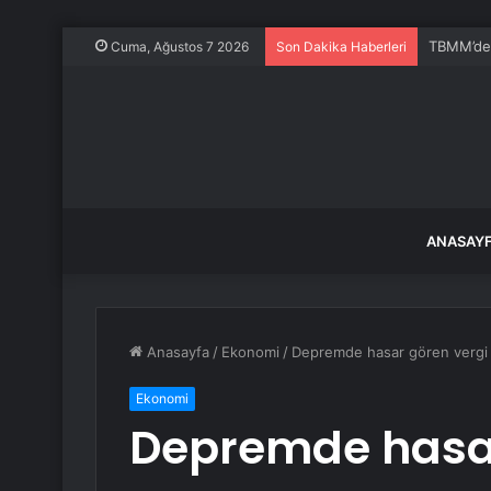
TBMM’de Ş
Cuma, Ağustos 7 2026
Son Dakika Haberleri
ANASAY
Anasayfa
/
Ekonomi
/
Depremde hasar gören vergi d
Ekonomi
Depremde hasar