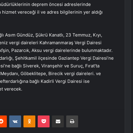
 müdürlüklerinin deprem öncesi adreslerinde
 hizmet vereceği il ve adres bilgilerinin yer aldığı
ğlı Asım Gündüz, Şükrü Kanatlı, 23 Temmuz, Kıyı,
niz vergi daireleri Kahramanmaraş Vergi Dairesi
Afşin, Pazarcık, Aksu vergi dairelerinde bulunmaktadır.
arlığı, Şehitkamil ilçesinde Gaziantep Vergi Dairesi’ne
si’ne bağlı Siverek, Viranşehir ve Suruç, Fırat’ta
 Meydanı, Göbeklitepe, Birecik vergi daireleri. ve
terdarlığına bağlı Kadirli Vergi Dairesi ise
t verecek.
erest
Reddit
VKontakte
Odnoklassniki
Pocket
E-Posta ile paylaş
Yazdır