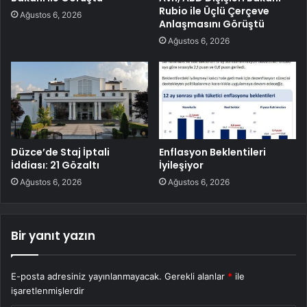
Rubio ile Üçlü Çerçeve
Ağustos 6, 2026
Anlaşmasını Görüştü
Ağustos 6, 2026
Düzce’de Staj İptali
Enflasyon Beklentileri
İddiası: 21 Gözaltı
İyileşiyor
Ağustos 6, 2026
Ağustos 6, 2026
Bir yanıt yazın
E-posta adresiniz yayınlanmayacak.
Gerekli alanlar
*
ile
işaretlenmişlerdir