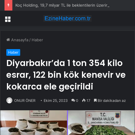
Koç Holding, 19,7 milyar TL ile beklentilerin üzerinde net kâr elde etti
Menü
Anasayfa
/
Haber
Haber
Diyarbakır’da 1 ton 354 kilo
esrar, 122 bin kök kenevir ve
kokarca ele geçirildi
ONUR ÖNER
Ekim 25, 2023
0
17
Bir dakikadan az