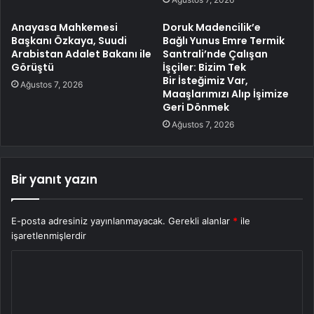
Anayasa Mahkemesi
Doruk Madencilik’e
Başkanı Özkaya, Suudi
Bağlı Yunus Emre Termik
Arabistan Adalet Bakanı ile
Santrali’nde Çalışan
Görüştü
İşçiler: Bizim Tek
Bir İsteğimiz Var,
Ağustos 7, 2026
Maaşlarımızı Alıp İşimize
Geri Dönmek
Ağustos 7, 2026
Bir yanıt yazın
E-posta adresiniz yayınlanmayacak.
Gerekli alanlar
*
ile
işaretlenmişlerdir
Y
o
r