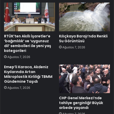
RTÜK’ten Akıllı İşaretler’e
Kılıçkaya Barajı’nda Renkli
‘bağımlılık’ ve ‘uygunsuz
Su Görüntüsü
dil’ sembolleri ile yeni yaş
Ağustos 7, 2026
kategorileri
Ağustos 7, 2026
Emep’li Karaca, Akdeniz
Kıyılarında Artan
Mikroplastik Kirliliği TBMM
Gündemine Taşıdı
Ağustos 7, 2026
CHP Genel Merkezi’nde
tahliye gerginliği! Büyük
arbede yaşandı
Ağustos 7, 2026