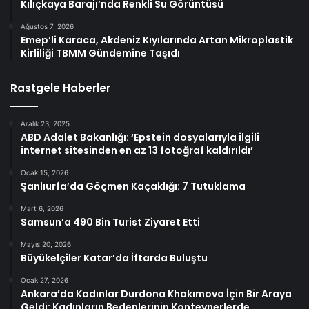
Kılıçkaya Barajı’nda Renkli Su Görüntüsü
Ağustos 7, 2026
Emep’li Karaca, Akdeniz Kıyılarında Artan Mikroplastik
Kirliliği TBMM Gündemine Taşıdı
Rastgele Haberler
Aralık 23, 2025
ABD Adalet Bakanlığı: ‘Epstein dosyalarıyla ilgili
internet sitesinden en az 13 fotoğraf kaldırıldı’
Ocak 15, 2026
Şanlıurfa’da Göçmen Kaçaklığı: 7 Tutuklama
Mart 6, 2026
Samsun’a 490 Bin Turist Ziyaret Etti
Mayıs 20, 2026
Büyükelçiler Katar’da İftarda Buluştu
Ocak 27, 2026
Ankara’da Kadınlar Durdona Khakımova İçin Bir Araya
Geldi: Kadınların Bedenlerinin Konteynerlerde