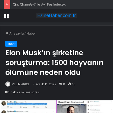
Çin, Chang’e-7 ile Ay’ı Keşfedecek
Menü
Anasayfa
/
Haber
Haber
Elon Musk’ın şirketine
soruşturma: 1500 hayvanın
ölümüne neden oldu
PELİN ARICI
Aralık 11, 2022
0
16
1 dakika okuma süresi