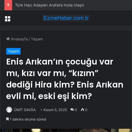
Türk Hacı Adayları Arafat’a Hızla Ulaştı
Menü
Anasayfa
/
Yaşam
Yaşam
Enis Arıkan’ın çocuğu var
mı, kızı var mı, “kızım”
dediği Hira kim? Enis Arıkan
evli mi, eski eşi kim?
ÜMİT SAVĞA
Kasım 5, 2025
0
0
1 dakika okuma süresi