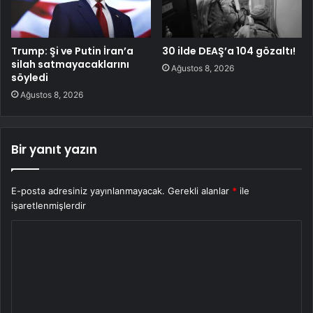
Trump: Şi ve Putin İran’a
30 ilde DEAŞ’a 104 gözaltı!
silah satmayacaklarını
Ağustos 8, 2026
söyledi
Ağustos 8, 2026
Bir yanıt yazın
E-posta adresiniz yayınlanmayacak.
Gerekli alanlar
*
ile
işaretlenmişlerdir
Y
o
r
u