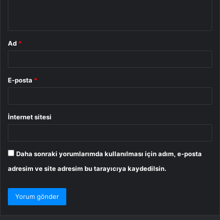
m
*
Ad
*
E-posta
*
İnternet sitesi
Daha sonraki yorumlarımda kullanılması için adım, e-posta
adresim ve site adresim bu tarayıcıya kaydedilsin.