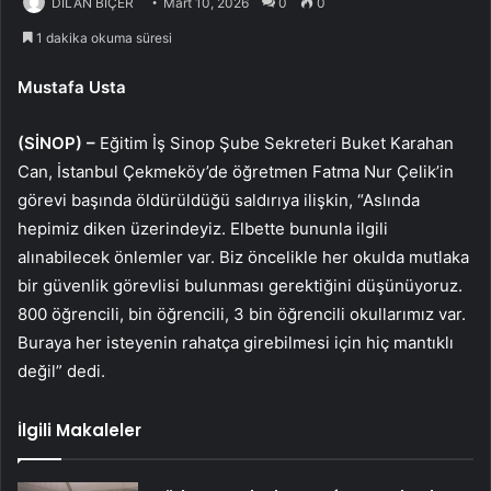
DİLAN BİÇER
Mart 10, 2026
0
0
1 dakika okuma süresi
Mustafa Usta
(SİNOP) –
Eğitim İş Sinop Şube Sekreteri Buket Karahan
Can, İstanbul Çekmeköy’de öğretmen Fatma Nur Çelik’in
görevi başında öldürüldüğü saldırıya ilişkin, “Aslında
hepimiz diken üzerindeyiz. Elbette bununla ilgili
alınabilecek önlemler var. Biz öncelikle her okulda mutlaka
bir güvenlik görevlisi bulunması gerektiğini düşünüyoruz.
800 öğrencili, bin öğrencili, 3 bin öğrencili okullarımız var.
Buraya her isteyenin rahatça girebilmesi için hiç mantıklı
değil” dedi.
İlgili Makaleler