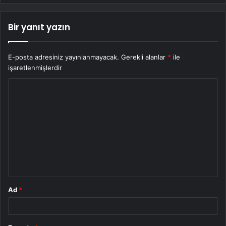
Bir yanıt yazın
E-posta adresiniz yayınlanmayacak.
Gerekli alanlar
*
ile
işaretlenmişlerdir
Y
o
r
u
m
*
Ad
*