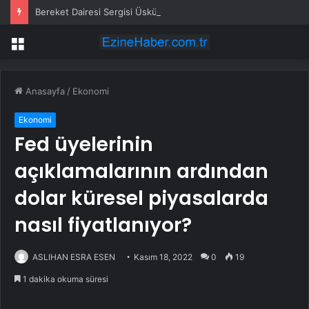
Bereket Dairesi Sergisi Üsküdar’da
Menü
Anasayfa
/
Ekonomi
Ekonomi
Fed üyelerinin
açıklamalarının ardından
dolar küresel piyasalarda
nasıl fiyatlanıyor?
ASLIHAN ESRA ESEN
Kasım 18, 2022
0
19
1 dakika okuma süresi