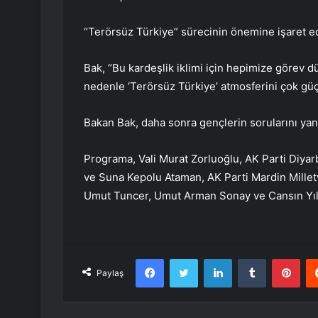
“Terörsüz Türkiye” sürecinin önemine işaret eden
Bak, “Bu kardeşlik iklimi için hepimize görev d
nedenle ‘Terörsüz Türkiye’ atmosferini çok güç
Bakan Bak, daha sonra gençlerin sorularını yanı
Programa, Vali Murat Zorluoğlu, AK Parti Diyarb
ve Suna Kepolu Ataman, AK Parti Mardin Mill
Umut Tuncer, Umut Arman Sonay ve Cansın Yılmaz
Facebook
Twitter
LinkedIn
Tumblr
Pint
Paylaş