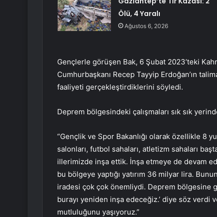
Gaziantep’te Tır Kazası: 2
Ölü, 4 Yaralı
Ağustos 6, 2026
Gençlerle görüşen Bak, 6 Şubat 2023’teki Kah
Cumhurbaşkanı Recep Tayyip Erdoğan’ın talimatıy
faaliyeti gerçekleştirdiklerini söyledi.
Deprem bölgesindeki çalışmaları sık sık yerinde
“Gençlik ve Spor Bakanlığı olarak özellikle 8 yu
salonları, futbol sahaları, atletizm sahaları b
illerimizde inşa ettik. İnşa etmeye de devam edi
bu bölgeye yaptığı yatırım 36 milyar lira. Bun
iradesi çok çok önemliydi. Deprem bölgesine g
burayı yeniden inşa edeceğiz.’ diye söz verdi
mutluluğunu yaşıyoruz.”