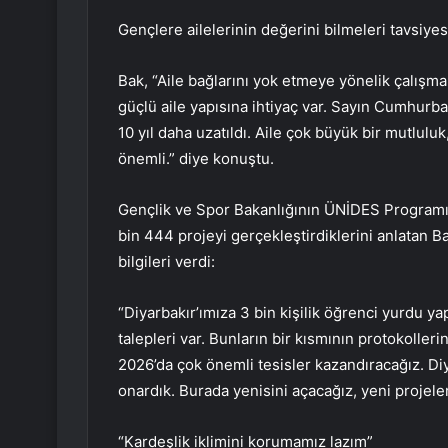
Gençlere ailelerinin değerini bilmeleri tavsiy
Bak, “Aile bağlarını yok etmeye yönelik çalışma
güçlü aile yapısına ihtiyaç var. Sayın Cumhurbaşka
10 yıl daha uzatıldı. Aile çok büyük bir mutlul
önemli.” diye konuştu.
Gençlik ve Spor Bakanlığının ÜNİDES Programı i
bin 444 projeyi gerçekleştirdiklerini anlatan Ba
bilgileri verdi:
“Diyarbakır’ımıza 3 bin kişilik öğrenci yurdu y
talepleri var. Bunların bir kısmının protokolleri
2026’da çok önemli tesisler kazandıracağız. Diy
onardık. Burada yenisini açacağız, yeni projeler
“Kardeşlik iklimini korumamız lazım”