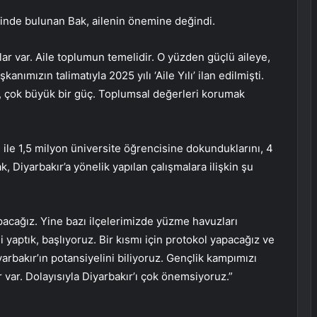
esinde bulunan Bak, ailenin önemine değindi.
lar var. Aile toplumun temelidir. O yüzden güçlü aileye,
nımızın talimatıyla 2025 yılı ‘Aile Yılı’ ilan edilmişti.
uk, çok büyük bir güç. Toplumsal değerleri korumak
le 1,5 milyon üniversite öğrencisine dokunduklarını, 4
k, Diyarbakır’a yönelik yapılan çalışmalara ilişkin şu
apacağız. Yine bazı ilçelerimizde yüzme havuzları
ni yaptık, başlıyoruz. Bir kısmı için protokol yapacağız ve
arbakır’ın potansiyelini biliyoruz. Gençlik kampımızı
 var. Dolayısıyla Diyarbakır’ı çok önemsiyoruz.”