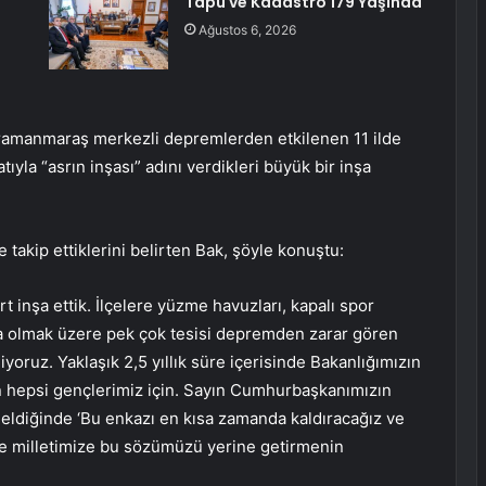
Tapu ve Kadastro 179 Yaşında
Ağustos 6, 2026
ramanmaraş merkezli depremlerden etkilenen 11 ilde
la “asrın inşası” adını verdikleri büyük bir inşa
 takip ettiklerini belirten Bak, şöyle konuştu:
rt inşa ettik. İlçelere yüzme havuzları, kapalı spor
aşta olmak üzere pek çok tesisi depremden zarar gören
yoruz. Yaklaşık 2,5 yıllık süre içerisinde Bakanlığımızın
un hepsi gençlerimiz için. Sayın Cumhurbaşkanımızın
eldiğinde ‘Bu enkazı en kısa zamanda kaldıracağız ve
 ve milletimize bu sözümüzü yerine getirmenin