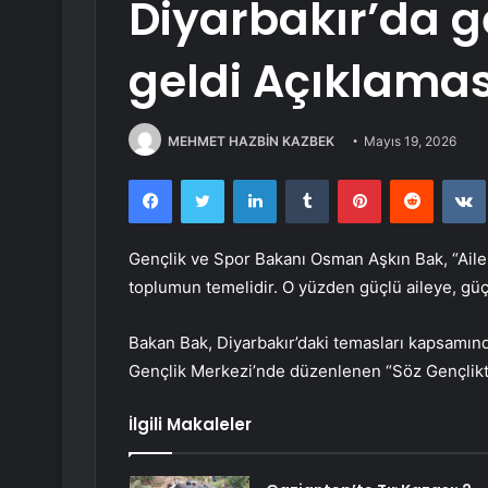
Diyarbakır’da g
geldi Açıklamas
MEHMET HAZBİN KAZBEK
Mayıs 19, 2026
Facebook
Twitter
LinkedIn
Tumblr
Pinterest
Reddit
Gençlik ve Spor Bakanı Osman Aşkın Bak, “Aile 
toplumun temelidir. O yüzden güçlü aileye, güçlü
Bakan Bak, Diyarbakır’daki temasları kapsamında
Gençlik Merkezi’nde düzenlenen “Söz Gençlikt
İlgili Makaleler