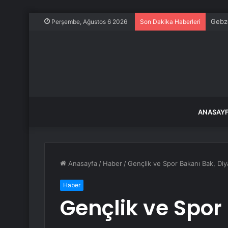
Gebze
Perşembe, Ağustos 6 2026
Son Dakika Haberleri
ANASAY
Anasayfa
/
Haber
/
Gençlik ve Spor Bakanı Bak, Diya
Haber
Gençlik ve Spor