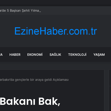
’de 5 Başkan Şehit Yılmaz Argon Caddesi’nde
FA
HABER
EKONOMI
SAĞLIK
TEKNOLOJI
YAŞAM
rbakır’da gençlerle bir araya geldi Açıklaması
 Bakanı Bak,