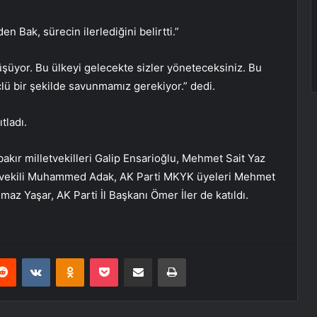
 Bak, sürecin ilerlediğini belirtti.”
üşüyor. Bu ülkeyi gelecekte sizler yöneteceksiniz. Bu
lü bir şekilde savunmamız gerekiyor.” dedi.
tladı.
akır milletvekilleri Galip Ensarioğlu, Mehmet Sait Yaz
etvekili Muhammed Adak, AK Parti MKYK üyeleri Mehmet
 Yaşar, AK Parti İl Başkanı Ömer İler de katıldı.
erest
Reddit
VKontakte
Odnoklassniki
Pocket
E-Posta ile paylaş
Yazdır