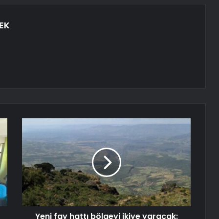
EK
Yeni fay hattı bölgeyi ikiye yaracak: