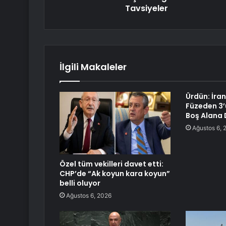
Tavsiyeler
İlgili Makaleler
Ürdün: İran’
Füzeden 3’ü
Boş Alana 
Ağustos 6, 
Özel tüm vekilleri davet etti:
CHP’de “Ak koyun kara koyun”
belli oluyor
Ağustos 6, 2026