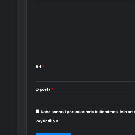
Y
o
r
u
m
*
Ad
*
E-posta
*
Daha sonraki yorumlarımda kullanılması için adı
kaydedilsin.