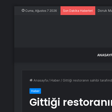
Cuma, Ağustos 7 2026
Son Dakika Haberleri
ANASAY
Anasayfa
/
Haber
/
Gittiği restoranın sahibi tarafı
Haber
Gittiği restoran