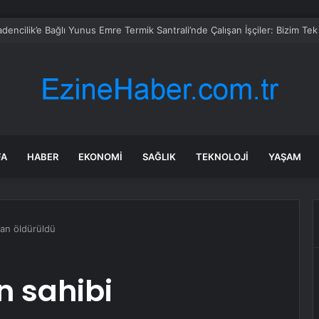
FA
HABER
EKONOMI
SAĞLIK
TEKNOLOJI
YAŞAM
ndan öldürüldü
ın sahibi