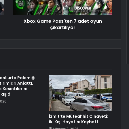
Xbox Game Pass'ten 7 adet oyun
çıkartılıyor
nlıurfa Polemiği:
tırımları Anlattı,
k Kesintilerini
aşıdı
2026
İzmit’te Müteahhit Cinayeti:
İki Kişi Hayatını Kaybetti
Ağustos 7, 2026