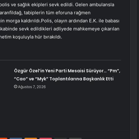
polis ve sağlık ekipleri sevk edildi. Gelen ambulansla
aranfildağ, tabiplerin tüm eforuna rağmen
in morga kaldırıldı.Polis, olayın ardından E.K. ile babası
n akabinde sevk edildikleri adliyede mahkemeye çıkarılan
netim koşuluyla hür bırakıldı.
Özgür Özel’in Yeni Parti Mesaisi Sürüyor… “Pm”,
“Cao” ve “Myk” Toplantılarına Başkanlık Etti
Ağustos 7, 2026
erest
Reddit
VKontakte
Odnoklassniki
Pocket
E-Posta ile paylaş
Yazdır