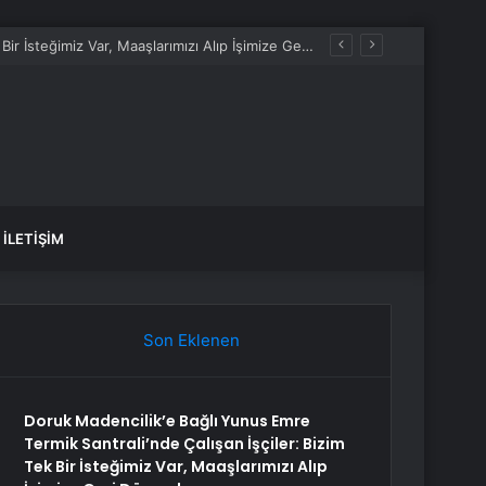
Doruk Madencilik’e Bağlı Yunus Emre Termik Santrali’nde Çalışan İşçiler: Bizim Tek Bir İsteğimiz Var, Maaşlarımızı Alıp İşimize Geri Dönmek
İLETIŞIM
Son Eklenen
Doruk Madencilik’e Bağlı Yunus Emre
Termik Santrali’nde Çalışan İşçiler: Bizim
Tek Bir İsteğimiz Var, Maaşlarımızı Alıp