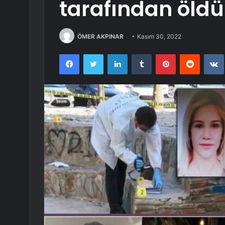
tarafından öld
ÖMER AKPINAR
Kasım 30, 2022
Facebook
Twitter
LinkedIn
Tumblr
Pinterest
Reddit