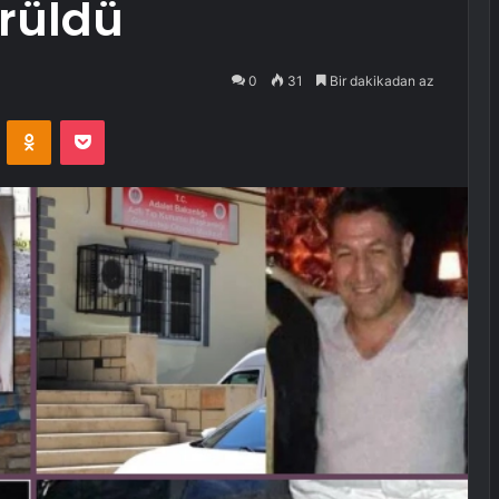
ürüldü
0
31
Bir dakikadan az
VKontakte
Odnoklassniki
Pocket