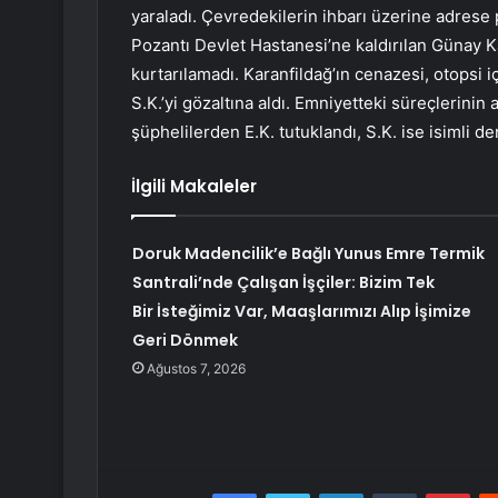
yaraladı. Çevredekilerin ihbarı üzerine adrese 
Pozantı Devlet Hastanesi’ne kaldırılan Günay K
kurtarılamadı. Karanfildağ’ın cenazesi, otopsi iç
S.K.’yi gözaltına aldı. Emniyetteki süreçlerini
şüphelilerden E.K. tutuklandı, S.K. ise isimli de
İlgili Makaleler
Doruk Madencilik’e Bağlı Yunus Emre Termik
Santrali’nde Çalışan İşçiler: Bizim Tek
Bir İsteğimiz Var, Maaşlarımızı Alıp İşimize
Geri Dönmek
Ağustos 7, 2026
Facebook
Twitter
LinkedIn
Tumblr
Pint