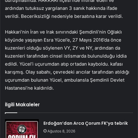
duruşmasında. HAKKARİ İlçesi’nde intihar eden ve
ardından tutuksuz yargılanan 3 sanık hakkında ifade
verildi. Beceriksizliği nedeniyle beraatına karar verildi.
Hakkari’nin İran ve Irak sınırındaki Şemdinli’nin Oğlaklı
köyünde yaşayan Esra Yücel’e, 27 Mayıs 2016’da önce
kuzenleri olduğu söylenen VY, ZY ve NY, ardından da
kuzenleri tarafından cinsel istismarda bulunulduğu iddia
edildi. ​​Yücel’i uçurumdan atıp ortadan kayboldu. kafası
karışmış. Olay sabahı, çevredeki arıcılar tarafından atıldığı
uçurumdan bulunan Yücel, ambulansla Şemdinli Devlet
Hastanesi’ne kaldırıldı.
İlgili Makaleler
Erdoğan’dan Arca Çorum FK’ya tebrik
Ağustos 8, 2026