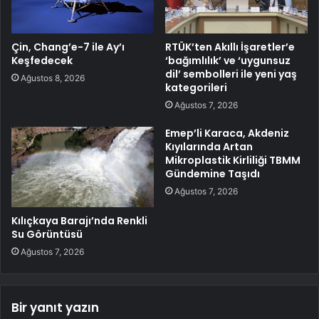
Çin, Chang’e-7 ile Ay’ı
RTÜK’ten Akıllı İşaretler’e
Keşfedecek
‘bağımlılık’ ve ‘uygunsuz
dil’ sembolleri ile yeni yaş
Ağustos 8, 2026
kategorileri
Ağustos 7, 2026
Emep’li Karaca, Akdeniz
Kıyılarında Artan
Mikroplastik Kirliliği TBMM
Gündemine Taşıdı
Ağustos 7, 2026
Kılıçkaya Barajı’nda Renkli
Su Görüntüsü
Ağustos 7, 2026
Bir yanıt yazın