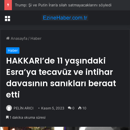
Trump: Şi ve Putin İran’a silah satmayacaklarını söyledi
Menü
Anasayfa
/
Haber
Haber
HAKKARI’de 11 yaşındaki
Esra’ya tecavüz ve intihar
davasının sanıkları beraat
etti
PELİN ARICI
Kasım 5, 2023
0
10
1 dakika okuma süresi