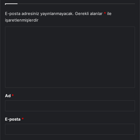
E-posta adresiniz yayınlanmayacak.
Gerekli alanlar
*
ile
işaretlenmişlerdir
Y
o
r
u
m
*
Ad
*
E-posta
*