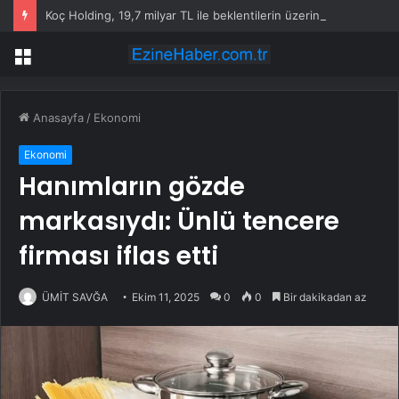
Koç Holding, 19,7 milyar TL ile beklentilerin üzerinde net kâr elde etti
Menü
Anasayfa
/
Ekonomi
Ekonomi
Hanımların gözde
markasıydı: Ünlü tencere
firması iflas etti
ÜMİT SAVĞA
Ekim 11, 2025
0
0
Bir dakikadan az