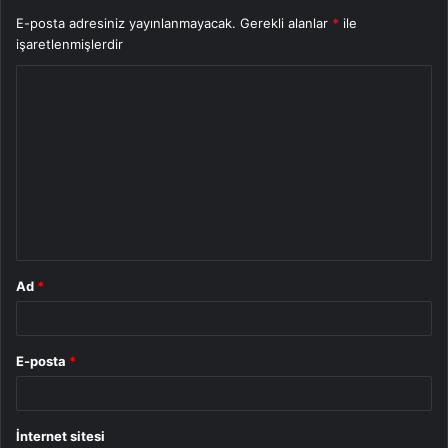
E-posta adresiniz yayınlanmayacak.
Gerekli alanlar
*
ile
işaretlenmişlerdir
Y
o
r
u
m
*
Ad
*
E-posta
*
İnternet sitesi