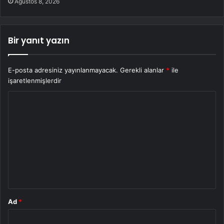
Ağustos 8, 2026
Bir yanıt yazın
E-posta adresiniz yayınlanmayacak.
Gerekli alanlar
*
ile
işaretlenmişlerdir
Y
o
r
u
m
*
Ad
*