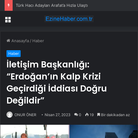
Türk Hacı Adayları Arafat’a Hızla Ulaştı
Menü
Anasayfa
/
Haber
Haber
İletişim Başkanlığı:
“Erdoğan’ın Kalp Krizi
Geçirdiği İddiası Doğru
Değildir”
ONUR ÖNER
Nisan 27, 2023
0
19
Bir dakikadan az