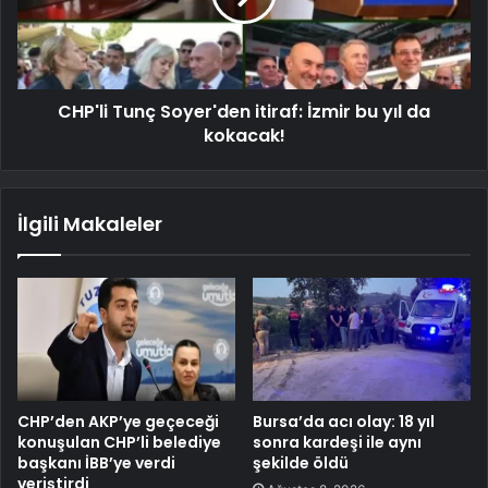
CHP'li Tunç Soyer'den itiraf: İzmir bu yıl da
kokacak!
İlgili Makaleler
CHP’den AKP’ye geçeceği
Bursa’da acı olay: 18 yıl
konuşulan CHP’li belediye
sonra kardeşi ile aynı
başkanı İBB’ye verdi
şekilde öldü
veriştirdi