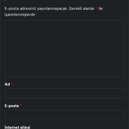
E-posta adresiniz yayınlanmayacak.
Gerekli alanlar
*
ile
işaretlenmişlerdir
Y
o
r
u
m
*
Ad
*
E-posta
*
İnternet sitesi