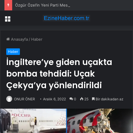
Özgür Özel’in Yeni Parti Mesaisi Sürüyor… “Pm”, “Cao” ve “Myk” Toplantılarına Başkanlık Etti
Menü
Anasayfa
/
Haber
Haber
İngiltere’ye giden uçakta
bomba tehdidi: Uçak
Çekya’ya yönlendirildi
ONUR ÖNER
Aralık 6, 2022
0
25
Bir dakikadan az