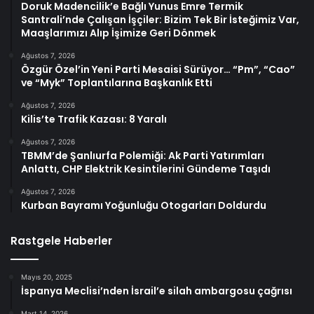
Doruk Madencilik’e Bağlı Yunus Emre Termik
Santrali’nde Çalışan İşçiler: Bizim Tek Bir İsteğimiz Var,
Maaşlarımızı Alıp İşimize Geri Dönmek
Ağustos 7, 2026
Özgür Özel’in Yeni Parti Mesaisi Sürüyor… “Pm”, “Cao”
ve “Myk” Toplantılarına Başkanlık Etti
Ağustos 7, 2026
Kilis’te Trafik Kazası: 8 Yaralı
Ağustos 7, 2026
TBMM’de Şanlıurfa Polemiği: Ak Parti Yatırımları
Anlattı, CHP Elektrik Kesintilerini Gündeme Taşıdı
Ağustos 7, 2026
Kurban Bayramı Yoğunluğu Otogarları Doldurdu
Rastgele Haberler
Mayıs 20, 2025
İspanya Meclisi’nden İsrail’e silah ambargosu çağrısı
Mart 14, 2026