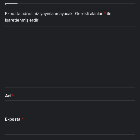
E-posta adresiniz yayınlanmayacak.
Gerekli alanlar
*
ile
işaretlenmişlerdir
Y
o
r
u
m
*
Ad
*
E-posta
*