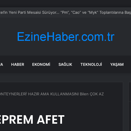
rafik Kazası: 8 Yaralı
FA
HABER
EKONOMI
SAĞLIK
TEKNOLOJI
YAŞAM
ONTEYNERLERİ’ HAZIR AMA KULLANMASINI Bilen ÇOK AZ
EPREM AFET