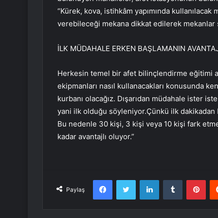
“Kürek, kova, istihkâm yapımında kullanılacak
verebileceği mekana dikkat edilerek mekanlar s
İLK MÜDAHALE ERKEN BAŞLAMANIN AVANTAJ
Herkesin temel bir afet bilinçlendirme eğitimi
ekipmanları nasıl kullanacakları konusunda kend
kurbanı olacağız. Dışarıdan müdahale ister iste
yani ilk olduğu söyleniyor.Çünkü ilk dakikadan 
Bu nedenle 30 kişi, 3 kişi veya 10 kişi fark et
kadar avantajlı oluyor.”
Facebook
Twitter
LinkedIn
Tumblr
Pint
Paylaş