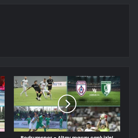
Bodrumspor - Altay maçını canlı izle!