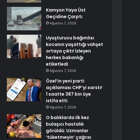
Kamyon Yaya Üst
Geçidine Çarptı
Ağustos 7, 2026
Uyuşturucu bağımlısı
kocanın yaşattığı vahşet
ortaya çıktı! İzleyen
herkes bakanlığı
etiketledi
Ağustos 7, 2026
Özel’in yeni parti
açıklaması CHP’yi sarstı!
1 saatte 387 bin üye
istifa etti
Ağustos 7, 2026
O balıklarda ilk kez
bulaşıcı hastalık
görüldü: Uzmanlar
‘tüketmeyin’ çağrısı