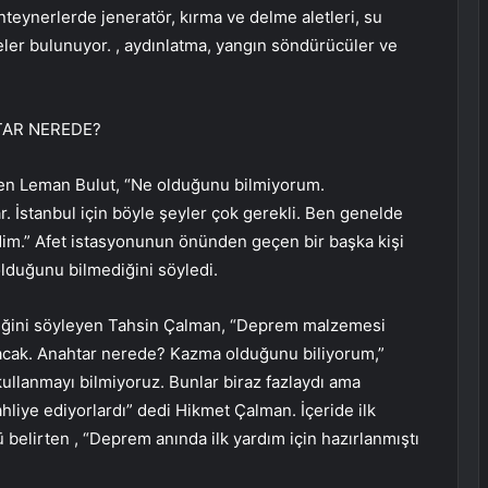
onteynerlerde jeneratör, kırma ve delme aletleri, su
eler bulunuyor. , aydınlatma, yangın söndürücüler ve
TAR NEREDE?
en Leman Bulut, “Ne olduğunu bilmiyorum.
. İstanbul için böyle şeyler çok gerekli. Ben genelde
dim.” Afet istasyonunun önünden geçen bir başka kişi
lduğunu bilmediğini söyledi.
diğini söyleyen Tahsin Çalman, “Deprem malzemesi
acak. Anahtar nerede? Kazma olduğunu biliyorum,”
kullanmayı bilmiyoruz. Bunlar biraz fazlaydı ama
 tahliye ediyorlardı” dedi Hikmet Çalman. İçeride ilk
lirten , “Deprem anında ilk yardım için hazırlanmıştı