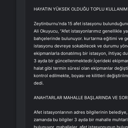
HAYATIN YÜKSEK OLDUĞU TOPLU KULLANI
Zeytinburnu’nda 15 afet istasyonu bulunduğun
Ali Okuyucu, “Afet istasyonlarımız genellikle 
bahçelerinde bulunuyor. kurtarma eğitimi ve ge
istasyonu devreye sokabilecek ve durumu yönete
ekipmanlarla donatılmış bir istasyon, ihtiyaç d
3 ayda bir güncellenmektedir.İçerideki ekipmanl
halat gibi termin süresi olan ekipmanlar değiş
kontrol edilmekte, boyası ve kilitleri değiştiri
dedi.
ANAHTARLAR MAHALLE BAŞLARINDA VE SOR
Afet istasyonlarının adres bilgilerinin belediye
zamanda bu bilgiler 3 ayda bir mahalle muhtarlık
bulunuyor. mahalleler, afet istasyonunun bulun