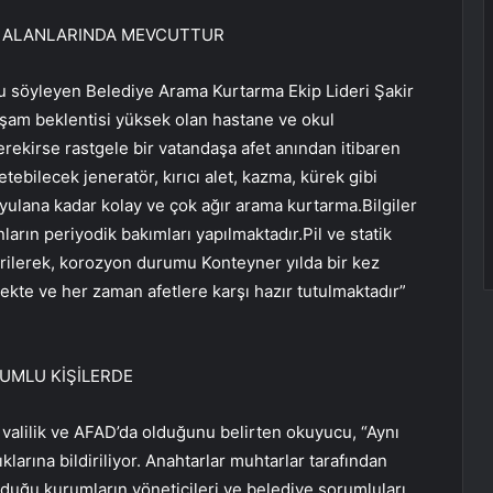
M ALANLARINDA MEVCUTTUR
u söyleyen Belediye Arama Kurtarma Ekip Lideri Şakir
yaşam beklentisi yüksek olan hastane ve okul
rekirse rastgele bir vatandaşa afet anından itibaren
bilecek jeneratör, kırıcı alet, kazma, kürek gibi
uyulana kadar kolay ve çok ağır arama kurtarma.Bilgiler
arın periyodik bakımları yapılmaktadır.Pil ve statik
tirilerek, korozyon durumu Konteyner yılda bir kez
lmekte ve her zaman afetlere karşı hazır tutulmaktadır”
UMLU KİŞİLERDE
, valilik ve AFAD’da olduğunu belirten okuyucu, “Aynı
larına bildiriliyor. Anahtarlar muhtarlar tarafından
duğu kurumların yöneticileri ve belediye sorumluları