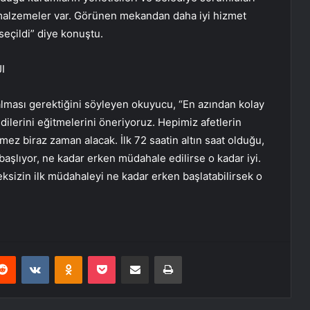
 malzemeler var. Görünen mekandan daha iyi hizmet
eçildi” diye konuştu.
I
 alması gerektiğini söyleyen okuyucu, “En azından kolay
ilerini eğitmelerini öneriyoruz. Hepimiz afetlerin
mez biraz zaman alacak. İlk 72 saatin altın saat olduğu,
başlıyor, ne kadar erken müdahale edilirse o kadar iyi.
meksizin ilk müdahaleyi ne kadar erken başlatabilirsek o
erest
Reddit
VKontakte
Odnoklassniki
Pocket
E-Posta ile paylaş
Yazdır