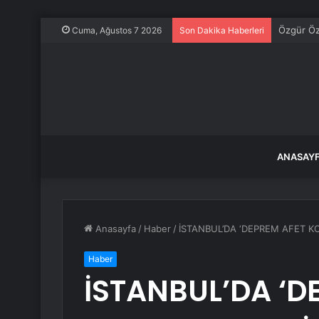
Kilis’te T
Cuma, Ağustos 7 2026
Son Dakika Haberleri
ANASAY
Anasayfa
/
Haber
/
İSTANBUL’DA ‘DEPREM AFET K
Haber
İSTANBUL’DA ‘D