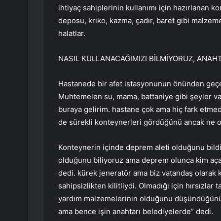
ihtiyaç sahiplerinin kullanımı için hazırlanan k
deposu, kriko, kazma, çadır, baret gibi malzem
halatlar.
NASIL KULLANACAĞIMIZI BİLMİYORUZ, ANAH
Hastanede bir afet istasyonunun önünden geç
Muhtemelen su, mama, battaniye gibi şeyler var
buraya gelirim. hastane çok ama hiç fark etme
de sürekli konteynerleri gördüğünü ancak ne o
Konteynerin içinde deprem aleti olduğunu bil
olduğunu biliyoruz ama deprem olunca kim aç
dedi. kürek jeneratör ama biz vatandaş olarak 
sahipsizlikten kilitliydi. Olmadığı için hırsızlar
yardım malzemelerinin olduğunu düşündüğünü be
ama bence işin anahtarı belediyelerde” dedi.