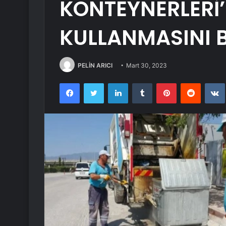
KONTEYNERLERİ’
KULLANMASINI B
PELİN ARICI
Mart 30, 2023
Facebook
Twitter
LinkedIn
Tumblr
Pinterest
Reddit