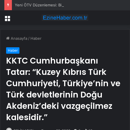
Yeni ÖTV Düzenlemesi: Binek Otomobillerde Asgari 100 Bin TL
Menü
Anasayfa
/
Haber
Haber
KKTC Cumhurbaşkanı
Tatar: “Kuzey Kıbrıs Türk
Cumhuriyeti, Türkiye’nin ve
Türk devletlerinin Doğu
Akdeniz’deki vazgeçilmez
kalesidir.”