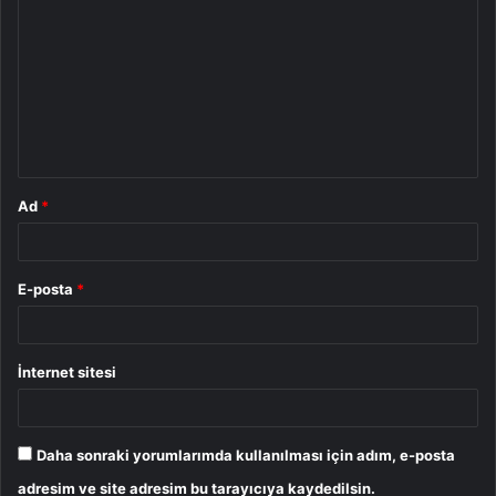
o
r
u
m
*
Ad
*
E-posta
*
İnternet sitesi
Daha sonraki yorumlarımda kullanılması için adım, e-posta
adresim ve site adresim bu tarayıcıya kaydedilsin.