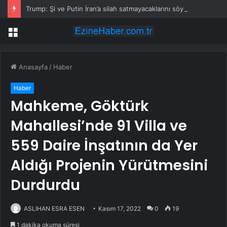
Trump: Şi ve Putin İran’a silah satmayacaklarını söyledi
Menü
Anasayfa
/
Haber
Haber
Mahkeme, Göktürk
Mahallesi’nde 91 Villa ve
559 Daire İnşatının da Yer
Aldığı Projenin Yürütmesini
Durdurdu
ASLIHAN ESRA ESEN
Kasım 17, 2022
0
19
1 dakika okuma süresi