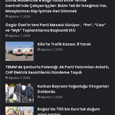
Doruk Madencilik’e Bağlı Yunus Emre Termik
Santrali’nde Çalışan İşçiler: Bizim Tek Bir İsteğimiz Var,
Maaşlarımızı Alıp İşimize Geri Dönmek
Ağustos 7, 2026
Özgür Özel’in Yeni Parti Mesaisi Sürüyor… “Pm”, “Cao”
ve “Myk” Toplantılarına Başkanlık Etti
Ağustos 7, 2026
Kilis’te Trafik Kazası: 8 Yaralı
Ağustos 7, 2026
TBMM’de Şanlıurfa Polemiği: Ak Parti Yatırımları Anlattı,
CHP Elektrik Kesintilerini Gündeme Taşıdı
Ağustos 7, 2026
Kurban Bayramı Yoğunluğu Otogarları
Doldurdu
Ağustos 7, 2026
Boğaz’da 700 bin Euro’luk doğum
günü partisi