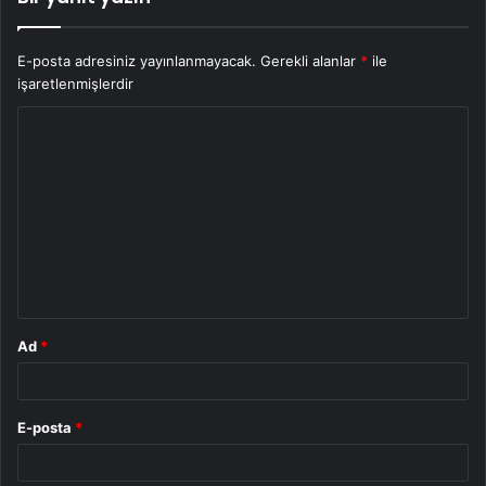
E-posta adresiniz yayınlanmayacak.
Gerekli alanlar
*
ile
işaretlenmişlerdir
Y
o
r
u
m
*
Ad
*
E-posta
*