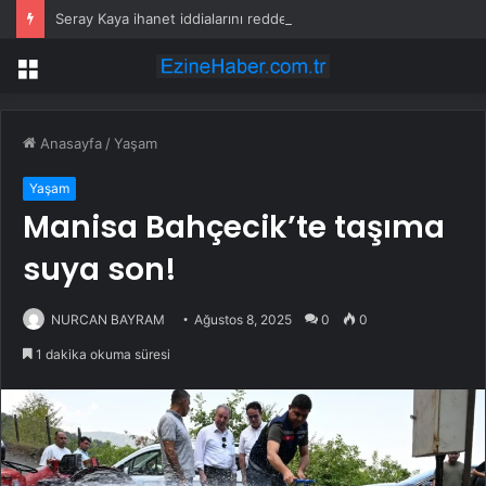
Seray Kaya ihanet iddialarını reddetti: Sahra Işık’tan olay gönderme geldi
Menü
Anasayfa
/
Yaşam
Yaşam
Manisa Bahçecik’te taşıma
suya son!
NURCAN BAYRAM
Ağustos 8, 2025
0
0
1 dakika okuma süresi