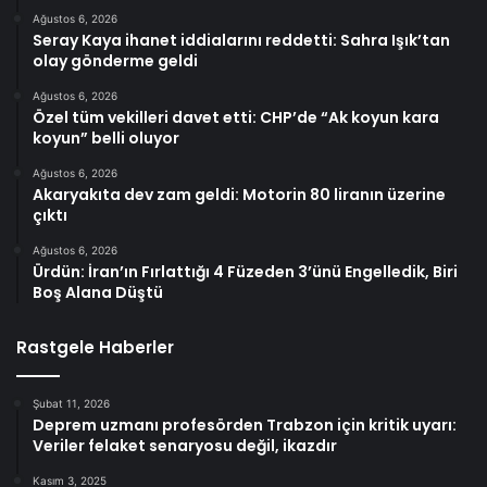
Ağustos 6, 2026
Seray Kaya ihanet iddialarını reddetti: Sahra Işık’tan
olay gönderme geldi
Ağustos 6, 2026
Özel tüm vekilleri davet etti: CHP’de “Ak koyun kara
koyun” belli oluyor
Ağustos 6, 2026
Akaryakıta dev zam geldi: Motorin 80 liranın üzerine
çıktı
Ağustos 6, 2026
Ürdün: İran’ın Fırlattığı 4 Füzeden 3’ünü Engelledik, Biri
Boş Alana Düştü
Rastgele Haberler
Şubat 11, 2026
Deprem uzmanı profesörden Trabzon için kritik uyarı:
Veriler felaket senaryosu değil, ikazdır
Kasım 3, 2025