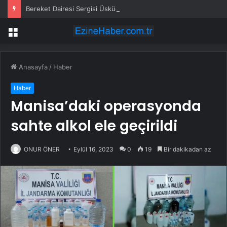
Bereket Dairesi Sergisi Üsküdar’da
Menü
Anasayfa
/
Haber
Haber
Manisa’daki operasyonda
sahte alkol ele geçirildi
ONUR ÖNER
Eylül 16, 2023
0
19
Bir dakikadan az