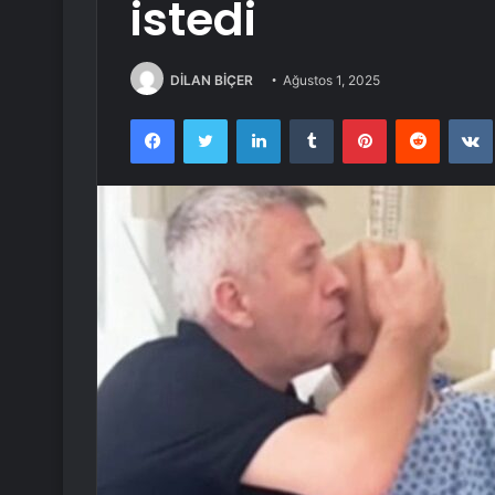
istedi
DİLAN BİÇER
Ağustos 1, 2025
Facebook
Twitter
LinkedIn
Tumblr
Pinterest
Reddit