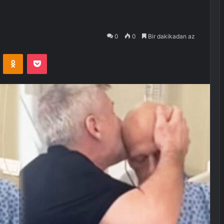
0
0
Bir dakikadan az
VKontakte
Odnoklassniki
Pocket