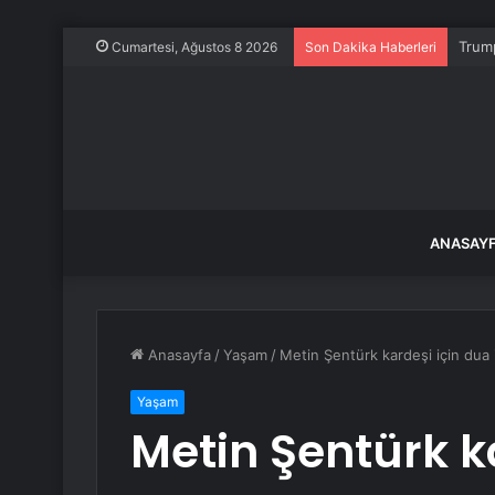
Trump
Cumartesi, Ağustos 8 2026
Son Dakika Haberleri
ANASAY
Anasayfa
/
Yaşam
/
Metin Şentürk kardeşi için dua 
Yaşam
Metin Şentürk k