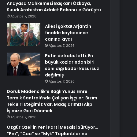
Anayasa Mahkemesi Başkanı Özkaya,
Suudi Arabistan Adalet Bakanı ile Görüştü
Ağustos 7, 2026
Ailesi şokta! Arjantin
finalde kaybedince
canına kıydı
Ağustos 7, 2026
Putin de kabul etti: En
büyük kozlarından biri
sanıldığı kadar kusursuz
değilmiş
Ağustos 7, 2026
Doruk Madencilik’e Bağlı Yunus Emre
Termik Santrali’nde Çalışan İşçiler: Bizim
Tek Bir İsteğimiz Var, Maaşlarımızı Alıp
İşimize Geri Dönmek
Ağustos 7, 2026
Özgür Özel’in Yeni Parti Mesaisi Sürüyor…
“Pm”, “Cao” ve “Myk” Toplantılarına