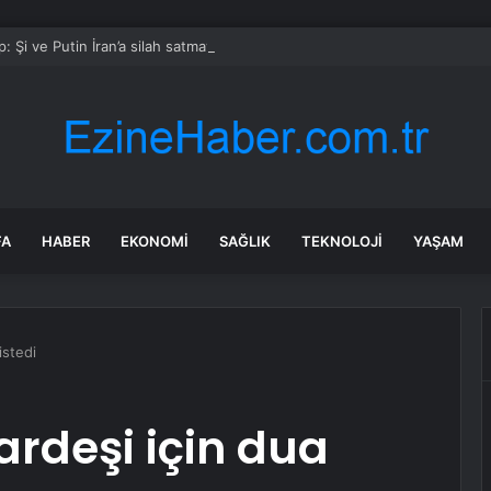
: Şi ve Putin İran’a silah satmayacaklarını söyledi
FA
HABER
EKONOMI
SAĞLIK
TEKNOLOJI
YAŞAM
istedi
ardeşi için dua