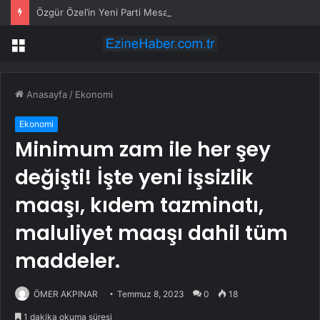
Özgür Özel’in Yeni Parti Mesaisi Sürüyor… “Pm”, “Cao” ve “Myk” Toplantılarına Başkanlık Etti
Menü
Anasayfa
/
Ekonomi
Ekonomi
Minimum zam ile her şey
değişti! İşte yeni işsizlik
maaşı, kıdem tazminatı,
maluliyet maaşı dahil tüm
maddeler.
ÖMER AKPINAR
Temmuz 8, 2023
0
18
1 dakika okuma süresi