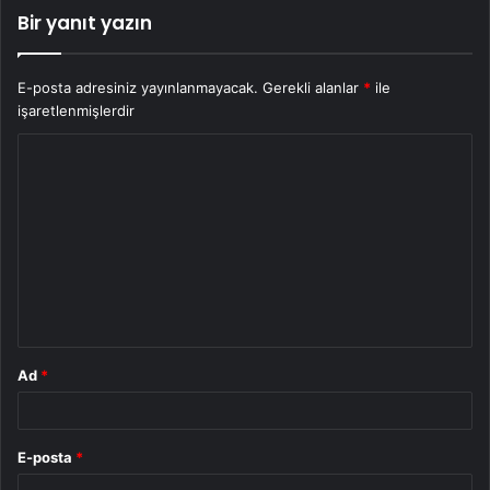
Bir yanıt yazın
E-posta adresiniz yayınlanmayacak.
Gerekli alanlar
*
ile
işaretlenmişlerdir
Y
o
r
u
m
*
Ad
*
E-posta
*