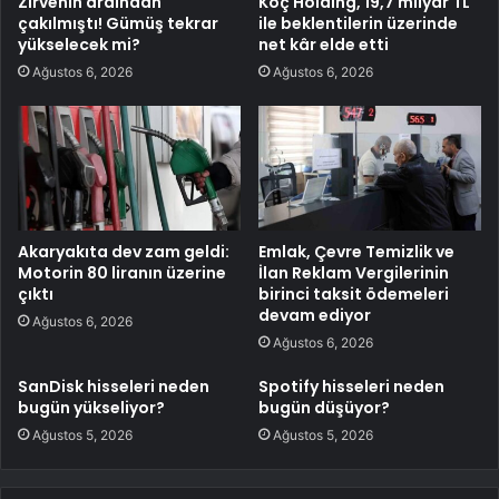
Zirvenin ardından
Koç Holding, 19,7 milyar TL
çakılmıştı! Gümüş tekrar
ile beklentilerin üzerinde
yükselecek mi?
net kâr elde etti
Ağustos 6, 2026
Ağustos 6, 2026
Akaryakıta dev zam geldi:
Emlak, Çevre Temizlik ve
Motorin 80 liranın üzerine
İlan Reklam Vergilerinin
çıktı
birinci taksit ödemeleri
devam ediyor
Ağustos 6, 2026
Ağustos 6, 2026
SanDisk hisseleri neden
Spotify hisseleri neden
bugün yükseliyor?
bugün düşüyor?
Ağustos 5, 2026
Ağustos 5, 2026