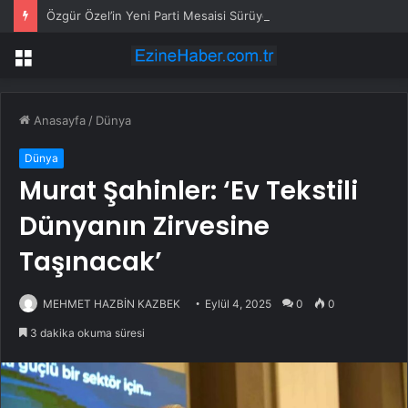
Özgür Özel’in Yeni Parti Mesaisi Sürüyor… “Pm”, “Cao” ve “Myk” Toplantılarına Başkanlık Etti
Menü
Anasayfa
/
Dünya
Dünya
Murat Şahinler: ‘Ev Tekstili
Dünyanın Zirvesine
Taşınacak’
MEHMET HAZBİN KAZBEK
Eylül 4, 2025
0
0
3 dakika okuma süresi