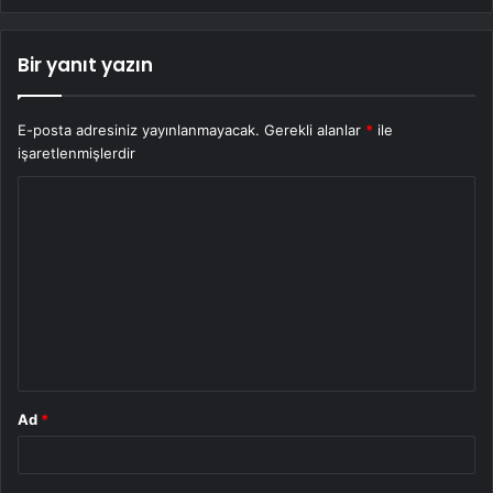
Bir yanıt yazın
E-posta adresiniz yayınlanmayacak.
Gerekli alanlar
*
ile
işaretlenmişlerdir
Y
o
r
u
m
*
Ad
*