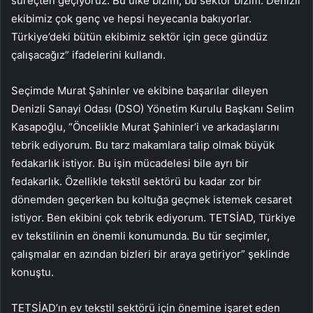
süreçten geçiyoruz. Bu ülke bizim, bu sektör bizim. Denizli
ekibimiz çok genç ve hepsi heyecanla bakıyorlar.
Türkiye’deki bütün ekibimiz sektör için gece gündüz
çalışacağız” ifadelerini kullandı.
Seçimde Murat Şahinler ve ekibine başarılar dileyen
Denizli Sanayi Odası (DSO) Yönetim Kurulu Başkanı Selim
Kasapoğlu, “Öncelikle Murat Şahinler’i ve arkadaşlarını
tebrik ediyorum. Bu tarz makamlara talip olmak büyük
fedakarlık istiyor. Bu işin mücadelesi bile ayrı bir
fedakarlık. Özellikle tekstil sektörü bu kadar zor bir
dönemden geçerken bu koltuğa geçmek istemek cesaret
istiyor. Ben ekibini çok tebrik ediyorum. TETSİAD, Türkiye
ev tekstilinin en önemli konumunda. Bu tür seçimler,
çalışmalar en azından bizleri bir araya getiriyor” şeklinde
konuştu.
TETSİAD’ın ev tekstil sektörü için önemine işaret eden