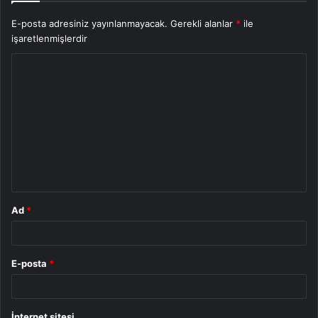
E-posta adresiniz yayınlanmayacak.
Gerekli alanlar
*
ile
işaretlenmişlerdir
Y
o
r
u
m
*
Ad
*
E-posta
*
İnternet sitesi