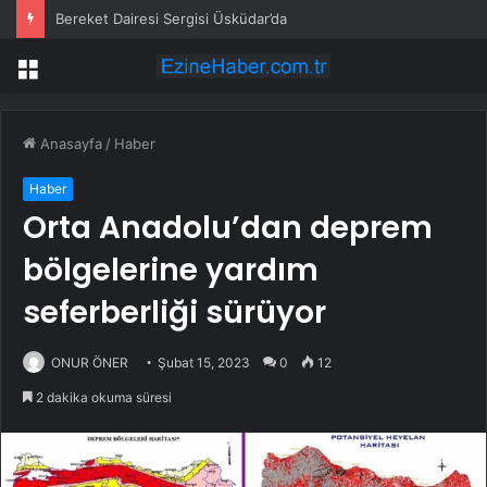
Bereket Dairesi Sergisi Üsküdar’da
Menü
Anasayfa
/
Haber
Haber
Orta Anadolu’dan deprem
bölgelerine yardım
seferberliği sürüyor
ONUR ÖNER
Şubat 15, 2023
0
12
2 dakika okuma süresi