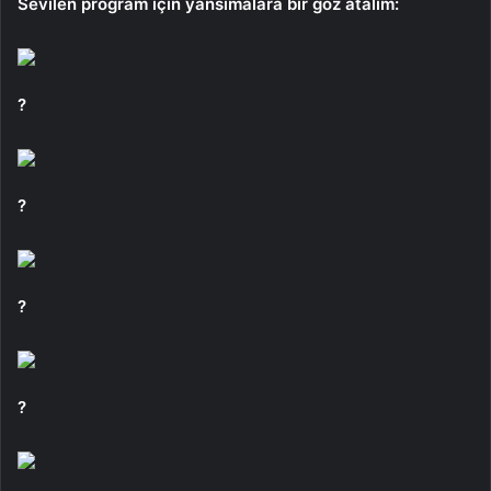
Sevilen program için yansımalara bir göz atalım:
?
?
?
?