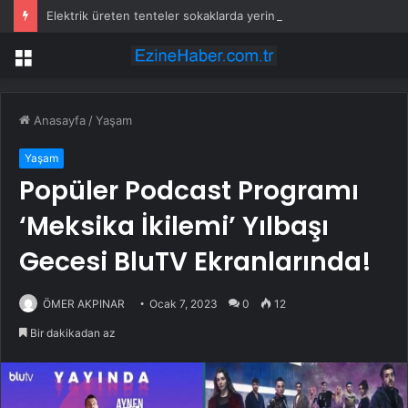
Elektrik üreten tenteler sokaklarda yerini almaya baladı
Menü
Anasayfa
/
Yaşam
Yaşam
Popüler Podcast Programı
‘Meksika İkilemi’ Yılbaşı
Gecesi BluTV Ekranlarında!
ÖMER AKPINAR
Ocak 7, 2023
0
12
Bir dakikadan az