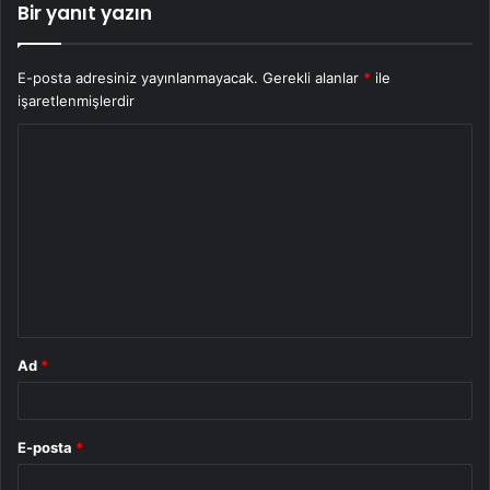
Bir yanıt yazın
E-posta adresiniz yayınlanmayacak.
Gerekli alanlar
*
ile
işaretlenmişlerdir
Y
o
r
u
m
*
Ad
*
E-posta
*