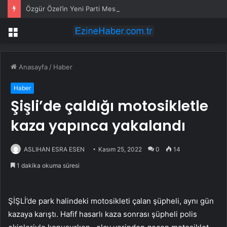
Özgür Özel’in Yeni Parti Mesaisi Sürüyor… “Pm”, “Cao” ve “Myk” Toplantılarına Başkanlık Etti
Menü
Anasayfa
/
Haber
Haber
Şişli’de çaldığı motosikletle
kaza yapınca yakalandı
ASLIHAN ESRA ESEN
Kasım 25, 2022
0
14
1 dakika okuma süresi
ŞİŞLİ’de park halindeki motosikleti çalan şüpheli, aynı gün
kazaya karıştı. Hafif hasarlı kaza sonrası şüpheli polis