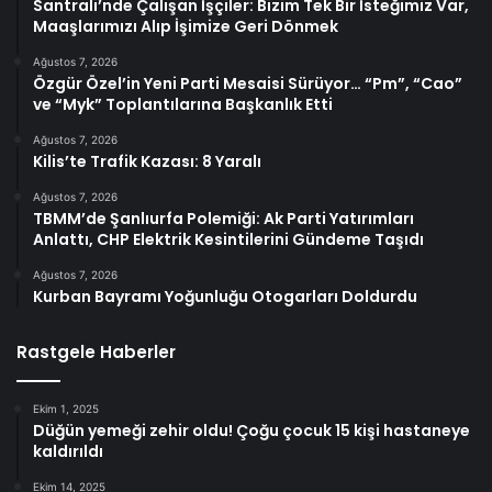
Santrali’nde Çalışan İşçiler: Bizim Tek Bir İsteğimiz Var,
Maaşlarımızı Alıp İşimize Geri Dönmek
Ağustos 7, 2026
Özgür Özel’in Yeni Parti Mesaisi Sürüyor… “Pm”, “Cao”
ve “Myk” Toplantılarına Başkanlık Etti
Ağustos 7, 2026
Kilis’te Trafik Kazası: 8 Yaralı
Ağustos 7, 2026
TBMM’de Şanlıurfa Polemiği: Ak Parti Yatırımları
Anlattı, CHP Elektrik Kesintilerini Gündeme Taşıdı
Ağustos 7, 2026
Kurban Bayramı Yoğunluğu Otogarları Doldurdu
Rastgele Haberler
Ekim 1, 2025
Düğün yemeği zehir oldu! Çoğu çocuk 15 kişi hastaneye
kaldırıldı
Ekim 14, 2025