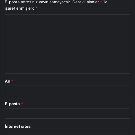
E-posta adresiniz yayınlanmayacak.
Gerekli alanlar
*
ile
işaretlenmişlerdir
Y
o
r
u
m
*
Ad
*
E-posta
*
İnternet sitesi