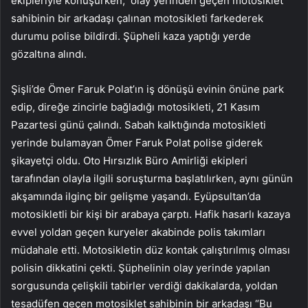
ekipleriyle konuşurken, olay yerinden geçen motosiklet
sahibinin bir arkadaşı çalınan motosikleti farkederek
durumu polise bildirdi. Şüpheli kaza yaptığı yerde
gözaltına alındı.
Şişli’de Ömer Faruk Polat’ın iş dönüşü evinin önüne park
edip, direğe zincirle bağladığı motosikleti, 21 Kasım
Pazartesi günü çalındı. Sabah kalktığında motosikleti
yerinde bulamayan Ömer Faruk Polat polise giderek
şikayetçi oldu. Oto Hırsızlık Büro Amirliği ekipleri
tarafından olayla ilgili soruşturma başlatılırken, aynı günün
akşamında ilginç bir gelişme yaşandı. Eyüpsultan’da
motosikletli bir kişi bir arabaya çarptı. Hafik hasarlı kazaya
evvel yoldan geçen kuryeler akabinde polis takımları
müdahale etti. Motosikletin düz kontak çalıştırılmış olması
polisin dikkatini çekti. Şüphelinin olay yerinde yapılan
sorgusunda çelişkili tabirler verdiği dakikalarda, yoldan
tesadüfen geçen motosiklet sahibinin bir arkadaşı “Bu