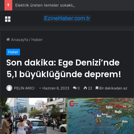
Elektrik üreten tenteler sokaklarda yerini almaya baladı
Menü
Anasayfa
/
Haber
Haber
Son dakika: Ege Denizi’nde
5,1 büyüklüğünde deprem!
PELİN ARICI
Haziran 6, 2023
0
22
Bir dakikadan az