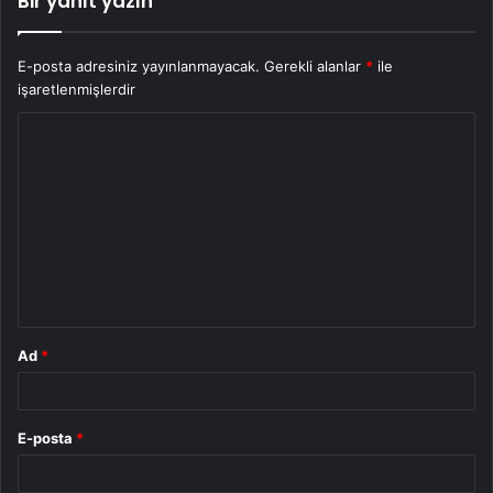
Bir yanıt yazın
E-posta adresiniz yayınlanmayacak.
Gerekli alanlar
*
ile
işaretlenmişlerdir
Y
o
r
u
m
*
Ad
*
E-posta
*