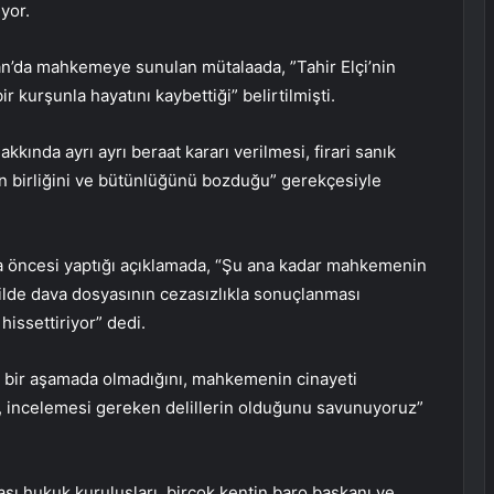
yor.
an’da mahkemeye sunulan mütalaada, ”Tahir Elçi’nin
 kurşunla hayatını kaybettiği” belirtilmişti.
kkında ayrı ayrı beraat kararı verilmesi, firari sanık
etin birliğini ve bütünlüğünü bozduğu” gerekçesiyle
a öncesi yaptığı açıklamada, “Şu ana kadar mahkemenin
kilde dava dosyasının cezasızlıkla sonuçlanması
issettiriyor” dedi.
k bir aşamada olmadığını, mahkemenin cinayeti
, incelemesi gereken delillerin olduğunu savunuyoruz”
rası hukuk kuruluşları, birçok kentin baro başkanı ve