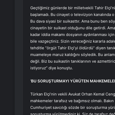
Geçtiğimiz günlerde bir milletvekili Tahir Elçi’
başlamadı. Bu cinayet o televizyon kanalında o s
Bu dava siyasi bir suikasttır. Ama bunu ben s
cinayetin bir suikast olduğunu dile getirdi. 
kadar iddia makamı dosyanın aydınlanması için
bile vazgeçtiniz. Sizin vereceğiniz kararla ada
tehditle “örgüt Tahir Elçi’yi öldürdü” diyen tanık
muameleye maruz kaldığını söyledik. Bu anlamd
değil. Biz bu suikastin tanıklarının ve azmettiric
istiyoruz” diye konuştu.
‘BU SORUŞTURMAYI YÜRÜTEN MAHKEMELER 
Türkan Elçi’nin vekili Avukat Orhan Kemal Ceng
mahkemeler tarafsız ve bağımsız olmalı. Bakın n
Cumhuriyet savcılığı sözde bir soruşturma yürüt
soruşturma yürütmediniz ki. Siz de tarafsız değ