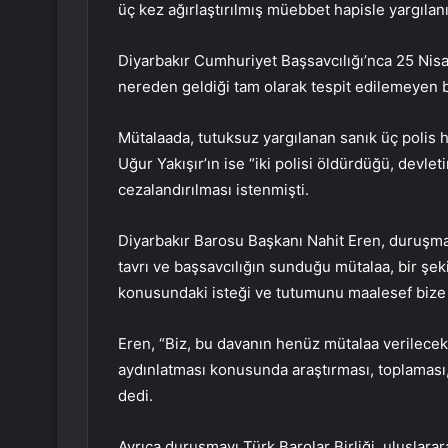
üç kez ağırlaştırılmış müebbet hapisle yargılanı
Diyarbakır Cumhuriyet Başsavcılığı’nca 25 Nis
nereden geldiği tam olarak tespit edilemeyen bir
Mütalaada, tutuksuz yargılanan sanık üç polis ha
Uğur Yakışır’ın ise “iki polisi öldürdüğü, devl
cezalandırılması istenmişti.
Diyarbakır Barosu Başkanı Nahit Eren, duruşm
tavrı ve başsavcılığın sunduğu mütalaa, bir şe
konusundaki isteği ve tutumunu maalesef bize h
Eren, “Biz, bu davanın henüz mütalaa verilece
aydınlatması konusunda araştırması, toplaması
dedi.
Ayrıca duruşmayı Türk Barolar Birliği, uluslara