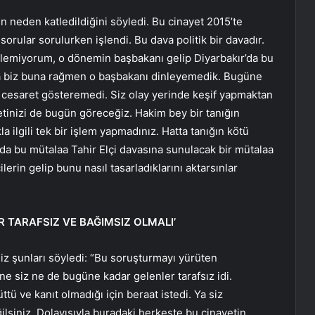
nin neden katledildiğini söyledi. Bu cinayet 2015’te
orular sorulurken işlendi. Bu dava politik bir davadır.
öylemiyorum, o dönemin başbakanı gelip Diyarbakır’da bu
Ama biz buna rağmen o başbakanı dinleyemedik. Bugüne
 cesaret gösteremedi. Siz olay yerinde keşif yapmaktan
letinizi de bugün göreceğiz. Hakim bey bir tanığın
la ilgili tek bir işlem yapmadınız. Hatta tanığın kötü
a bu mütalaa Tahir Elçi davasına sunulacak bir mütalaa
ilerin gelip bunu nasıl tasarladıklarını aktarsınlar
TARAFSIZ VE BAĞIMSIZ OLMALI’
iz şunları söyledi: “Bu soruşturmayı yürüten
e siz ne de bugüne kadar gelenler tarafsız idi.
tü ve kanıt olmadığı için beraat istedi. Ya siz
ilsiniz. Dolayısıyla buradaki herkeste bu cinayetin