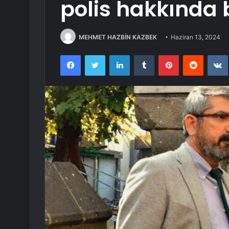
polis hakkında 
MEHMET HAZBİN KAZBEK
Haziran 13, 2024
Facebook
Twitter
LinkedIn
Tumblr
Pinterest
Reddit