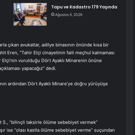
Tapu ve Kadastro 179 Yaşında
Ağustos 6, 2026
a çıkan avukatlar, adilye binasının önünde kısa bir
hit Eren, “Tahir Elçi cinayetinin faili meçhul kalmaması
ir Elçi’nin vurulduğu Dört Ayaklı Minarenin önüne
açıklaması yapacağız” dedi.
manın ardından Dört Ayaklı Minare’ye doğru yürüyüşe
t S., “bilinçli taksirle ölüme sebebiyet vermek”
kışır ise “olası kastla ölüme sebebiyet verme” suçundan