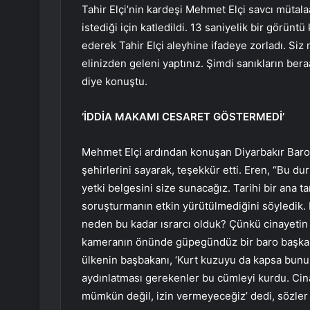
Tahir Elçi’nin kardeşi Mehmet Elçi savcı mütala
istediği için katledildi. 13 saniyelik bir görüntü 
ederek Tahir Elçi aleyhine ifadeye zorladı. Siz
elinizden geleni yaptınız. Şimdi sanıkların bera
diye konuştu.
‘İDDİA MAKAMI CESARET GÖSTERMEDİ’
Mehmet Elçi ardından konuşan Diyarbakır Baro b
şehirlerini sayarak, teşekkür etti. Eren, “Bu 
yetki belgesini size sunacağız. Tarihi bir ana t
soruşturmanın etkin yürütülmediğini söyledik.
neden bu kadar ısrarcı olduk? Çünkü cinayetin k
kameranın önünde güpegündüz bir baro başkanı 
ülkenin başbakanı, ‘Kurt kuzuyu da kapsa bunun
aydınlatması gerekenler bu cümleyi kurdu. Cin
mümkün değil, izin vermeyeceğiz’ dedi, sözler 