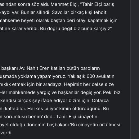
asından sonra söz aldı. Mehmet Elçi, “Tahir Elçi barış
kaybı var. Bunlar silindi. Savcılar birkaç kişi tehdit
 mahkeme heyeti olarak baştan beri olayı kapatmak için
atine karar verildi. Bu doğru değil biz buna karşıyız”
aşkanı Av. Nahit Eren katılan bütün baroların
duruşmada yoklama yapamıyoruz. Yaklaşık 600 avukatın
anıklık etmek için bir aradayız. Hepimiz her celse size
 Her mahkemede yargıç ve başkanlar değişiyor. Peki biz
endisi birçok şey ifade ediyor bizim için. Onlarca
katledildi. Herkes biliyor kimin öldürdüğünü. Bu
 sorumlusu benim’ dedi. Tahir Elçi cinayetini
ayet olduğu dönemin başbakanı ‘Bu cinayetin örtülmesi
verdi.