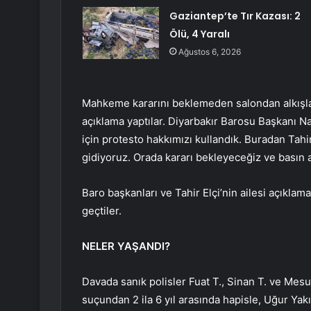
Gaziantep’te Tır Kazası: 2
Ölü, 4 Yaralı
Ağustos 6, 2026
Mahkeme kararını beklemeden salondan alkışlarl
açıklama yaptılar. Diyarbakır Barosu Başkanı Na
için protesto hakkımızı kullandık. Buradan Tah
gidiyoruz. Orada kararı bekleyeceğiz ve basın 
Baro başkanları ve Tahir Elçi’nin ailesi açıkla
geçtiler.
NELER YAŞANDI?
Davada sanık polisler Fuat T., Sinan T. ve Mesu
suçundan 2 ila 6 yıl arasında hapisle, Uğur Ya