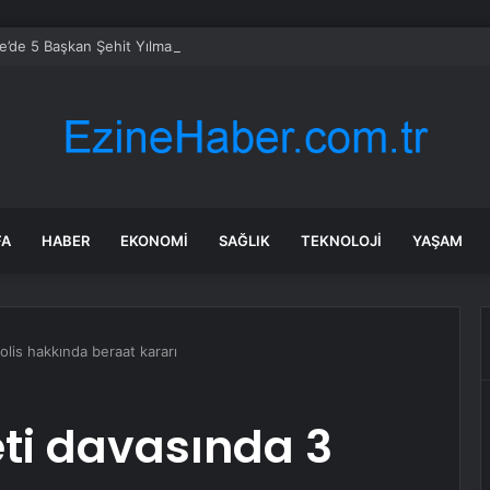
’de 5 Başkan Şehit Yılmaz Argon Caddesi’nde
FA
HABER
EKONOMI
SAĞLIK
TEKNOLOJI
YAŞAM
polis hakkında beraat kararı
eti davasında 3