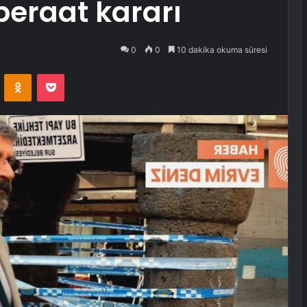
beraat kararı
0
0
10 dakika okuma süresi
VKontakte
Odnoklassniki
Pocket