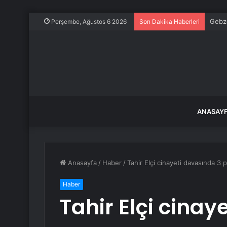
Gebze
Perşembe, Ağustos 6 2026
Son Dakika Haberleri
ANASAY
Anasayfa
/
Haber
/
Tahir Elçi cinayeti davasında 3 
Haber
Tahir Elçi cinay