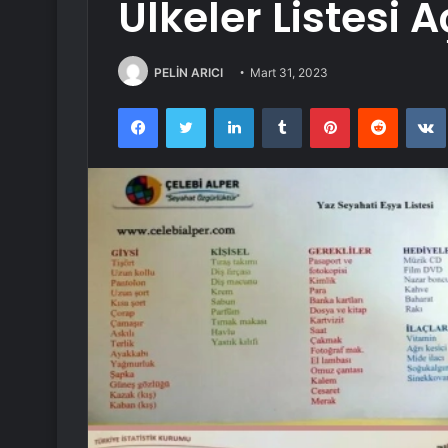
Ülkeler Listesi A
PELİN ARICI
Mart 31, 2023
Facebook
Twitter
LinkedIn
Tumblr
Pinterest
Reddit