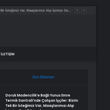
Doruk Madencilik’e Bağlı Yunus Emre Termik Santrali’nde Çalışan İşçiler: Bizim Tek Bir İsteğimiz Var, Maaşlarımızı Alıp İşimize Geri Dönmek
İLETIŞIM
Son Eklenen
Doruk Madencilik’e Bağlı Yunus Emre
Termik Santrali’nde Çalışan İşçiler: Bizim
Tek Bir İsteğimiz Var, Maaşlarımızı Alıp