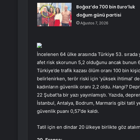
Boğaz’da 700 bin Euro’luk
doğum günü partisi
Ağustos 7, 2026
İncelenen 64 ülke arasında Türkiye 53. sırada ye
afet risk skorunun 5,2 olduğunu ancak bunun 6 
Türkiye’de trafik kazası ölüm oranı 100 bin kişi
belirlenirken, terör riski için ‘yüksek ihtimal’ 
kadınların güvenlik oranı 2,2 oldu.
Hangi?
Depre
22 Şubat’ta bir yazı yayınlamıştı. Yazıda, depre
İstanbul, Antalya, Bodrum, Marmaris gibi tatil ye
güvenlik puanı 0,57’de kaldı.
Tatil için en dindar 20 ülkeye birlikte göz atalım
20. Fransa: