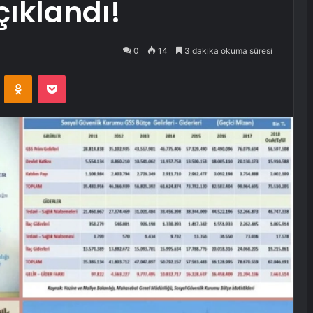
çıklandı!
0
14
3 dakika okuma süresi
VKontakte
Odnoklassniki
Pocket