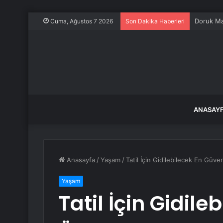
Cuma, Ağustos 7 2026
Son Dakika Haberleri
ANASAY
Anasayfa
/
Yaşam
/
Tatil İçin Gidilebilecek En Güven
Yaşam
Tatil İçin Gidile