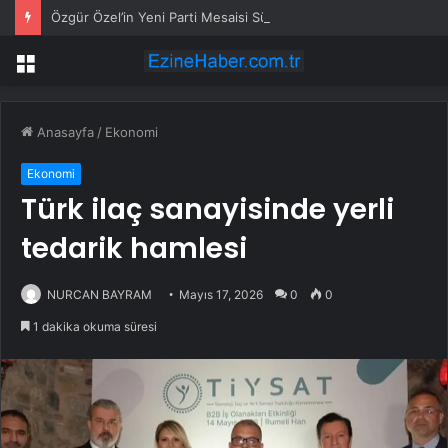
Özgür Özel’in Yeni Parti Mesaisi Sürüyor… “Pm”, “Cao” ve “Myk” Toplantılarına Başkanlık Etti
Menü
Anasayfa
/
Ekonomi
Ekonomi
Türk ilaç sanayisinde yerli
tedarik hamlesi
NURCAN BAYRAM
Mayıs 17, 2026
0
0
1 dakika okuma süresi