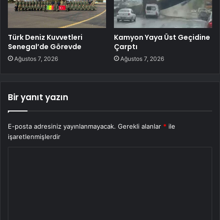
Türk Deniz Kuvvetleri
Kamyon Yaya Üst Geçidine
Senegal’de Görevde
Çarptı
Ağustos 7, 2026
Ağustos 7, 2026
Bir yanıt yazın
E-posta adresiniz yayınlanmayacak.
Gerekli alanlar
*
ile
işaretlenmişlerdir
Y
o
r
u
m