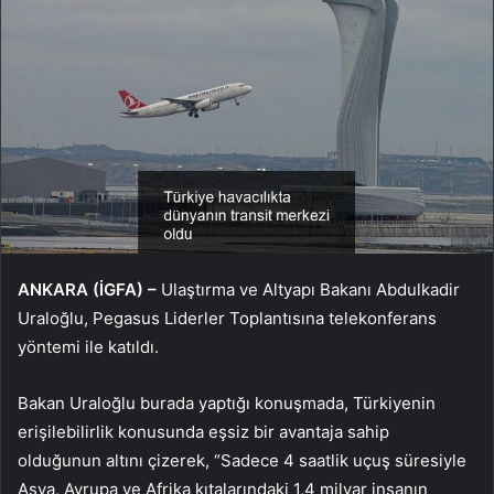
ANKARA (İGFA) –
Ulaştırma ve Altyapı Bakanı Abdulkadir
Uraloğlu, Pegasus Liderler Toplantısına telekonferans
yöntemi ile katıldı.
Bakan Uraloğlu burada yaptığı konuşmada, Türkiyenin
erişilebilirlik konusunda eşsiz bir avantaja sahip
olduğunun altını çizerek, “Sadece 4 saatlik uçuş süresiyle
Asya, Avrupa ve Afrika kıtalarındaki 1,4 milyar insanın