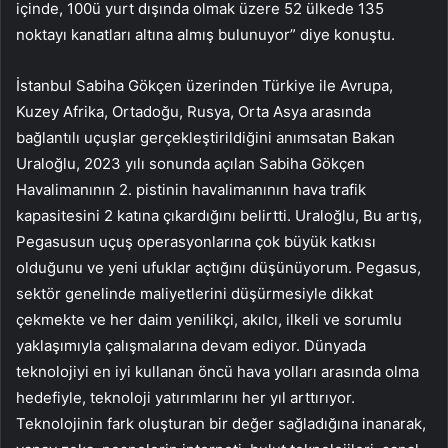
içinde, 100ü yurt dışında olmak üzere 52 ülkede 135
noktayı kanatları altına almış bulunuyor” diye konuştu.
İstanbul Sabiha Gökçen üzerinden Türkiye ile Avrupa,
Kuzey Afrika, Ortadoğu, Rusya, Orta Asya arasında
bağlantılı uçuşlar gerçekleştirildiğini anımsatan Bakan
Uraloğlu, 2023 yılı sonunda açılan Sabiha Gökçen
Havalimanının 2. pistinin havalimanının hava trafik
kapasitesini 2 katına çıkardığını belirtti. Uraloğlu, Bu artış,
Pegasusun uçuş operasyonlarına çok büyük katkısı
olduğunu ve yeni ufuklar açtığını düşünüyorum. Pegasus,
sektör genelinde maliyetlerini düşürmesiyle dikkat
çekmekte ve her daim yenilikçi, akılcı, ilkeli ve sorumlu
yaklaşımıyla çalışmalarına devam ediyor. Dünyada
teknolojiyi en iyi kullanan öncü hava yolları arasında olma
hedefiyle, teknoloji yatırımlarını her yıl arttırıyor.
Teknolojinin fark oluşturan bir değer sağladığına inanarak,