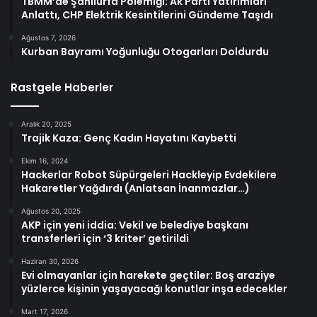
TBMM’de Şanlıurfa Polemiği: Ak Parti Yatırımları
Anlattı, CHP Elektrik Kesintilerini Gündeme Taşıdı
Ağustos 7, 2026
Kurban Bayramı Yoğunluğu Otogarları Doldurdu
Rastgele Haberler
Aralık 20, 2025
Trajik Kaza: Genç Kadın Hayatını Kaybetti
Ekim 16, 2024
Hackerlar Robot Süpürgeleri Hackleyip Evdekilere
Hakaretler Yağdırdı (Anlatsan İnanmazlar…)
Ağustos 20, 2025
AKP için yeni iddia: Vekil ve belediye başkanı
transferleri için ‘3 kriter’ getirildi
Haziran 30, 2026
Evi olmayanlar için harekete geçtiler: Boş araziye
yüzlerce kişinin yaşayacağı konutlar inşa edecekler
Mart 17, 2026