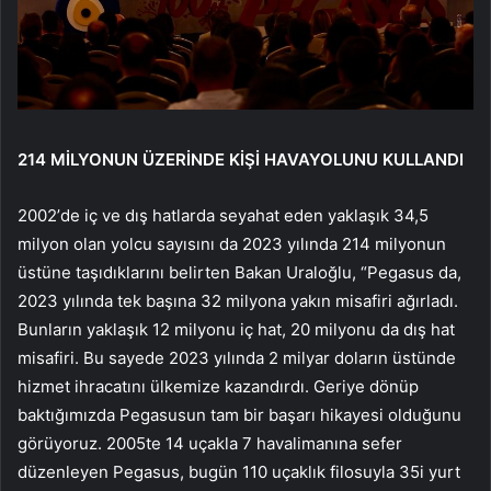
214 MİLYONUN ÜZERİNDE KİŞİ HAVAYOLUNU KULLANDI
2002’de iç ve dış hatlarda seyahat eden yaklaşık 34,5
milyon olan yolcu sayısını da 2023 yılında 214 milyonun
üstüne taşıdıklarını belirten Bakan Uraloğlu, “Pegasus da,
2023 yılında tek başına 32 milyona yakın misafiri ağırladı.
Bunların yaklaşık 12 milyonu iç hat, 20 milyonu da dış hat
misafiri. Bu sayede 2023 yılında 2 milyar doların üstünde
hizmet ihracatını ülkemize kazandırdı. Geriye dönüp
baktığımızda Pegasusun tam bir başarı hikayesi olduğunu
görüyoruz. 2005te 14 uçakla 7 havalimanına sefer
düzenleyen Pegasus, bugün 110 uçaklık filosuyla 35i yurt