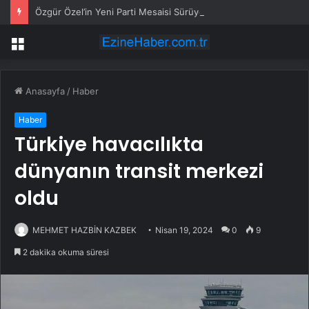
Özgür Özel’in Yeni Parti Mesaisi Sürüyor… “Pm”, “Cao” ve “Myk” Toplantılarına Başkanlık Etti
Menü
Anasayfa
/
Haber
Haber
Türkiye havacılıkta
dünyanın transit merkezi
oldu
MEHMET HAZBİN KAZBEK
Nisan 19, 2024
0
9
2 dakika okuma süresi