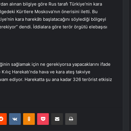
an alınan bilgiye göre Rus tarafı Türkiye’nin kara
gedeki Kürtlere Moskova’nın önerisini iletti. Bu
e’nin kara harekâtı başlatacağını söylediği bölgeyi
rekiyor” dendi. İddialara göre terör örgütü elebaşısı
ğinin sağlamak için ne gerekiyorsa yapacaklarını ifade
Kılıç Harekatı’nda hava ve kara ateş takviye
devam ediyor. Harekatta şu ana kadar 326 terörist etkisiz
erest
Reddit
VKontakte
Odnoklassniki
Pocket
E-Posta ile paylaş
Yazdır