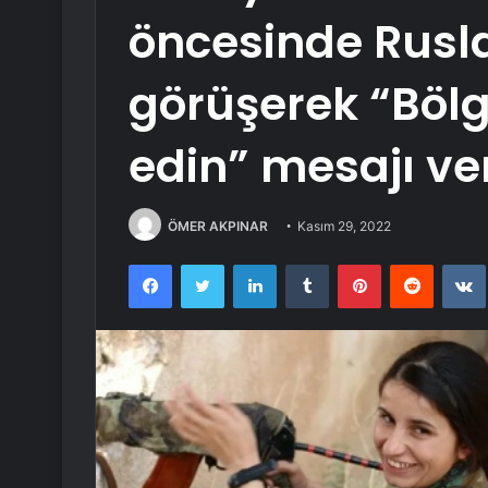
öncesinde Rusla
görüşerek “Bölg
edin” mesajı ve
ÖMER AKPINAR
Kasım 29, 2022
Facebook
Twitter
LinkedIn
Tumblr
Pinterest
Reddit