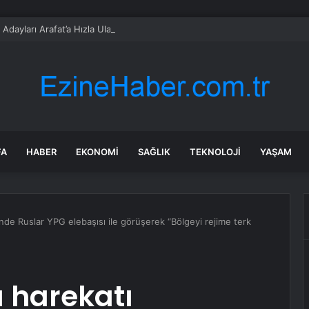
 Adayları Arafat’a Hızla Ulaştı
FA
HABER
EKONOMI
SAĞLIK
TEKNOLOJI
YAŞAM
inde Ruslar YPG elebaşısı ile görüşerek “Bölgeyi rejime terk
a harekatı