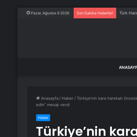
Türk Hacı
Pazar, Ağustos 9 2026
Son Dakika Haberleri
ANASAY
Anasayfa
/
Haber
/
Türkiye’nin kara harekatı önces
edin” mesajı verdi
Haber
Türkiye’nin kar