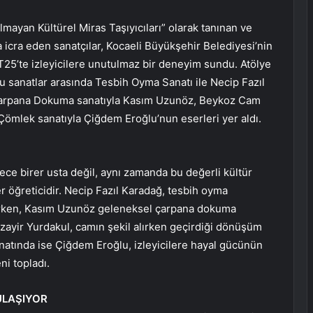
mayan Kültürel Miras Taşıyıcıları” olarak tanınan ve
a icra eden sanatçılar, Kocaeli Büyükşehir Belediyesi’nin
5’te izleyicilere unutulmaz bir deneyim sundu. Atölye
 bu sanatlar arasında Tesbih Oyma Sanatı ile Necip Fazıl
 Çarpana Dokuma sanatıyla Kasım Uzunöz, Beykoz Cam
Çömlek sanatıyla Çiğdem Eroğlu’nun eserleri yer aldı.
dece birer usta değil, aynı zamanda bu değerli kültür
r öğreticidir. Necip Fazıl Karadağ, tesbih oyma
tarırken, Kasım Uzunöz geleneksel çarpana dokuma
zayir Yurdakul, camın şekil alırken geçirdiği dönüşüm
natında ise Çiğdem Eroğlu, izleyicilere hayal gücünün
ni topladı.
ULAŞIYOR