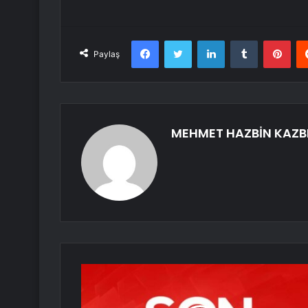
Facebook
Twitter
LinkedIn
Tumblr
Pint
Paylaş
MEHMET HAZBİN KAZB