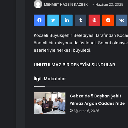
MEHMET HAZBİN KAZBEK
Haziran 23, 2025
Facebook
Twitter
LinkedIn
Tumblr
Pinterest
Reddit
Kocaeli Büyükşehir Belediyesi tarafından Koc
önemli bir misyonu da üstlendi. Somut olmayan k
eserleriyle herkesi büyüledi.
UNUTULMAZ BİR DENEYİM SUNDULAR
İlgili Makaleler
Gebze’de 5 Başkan Şehit
Yılmaz Argon Caddesi’nde
Ağustos 6, 2026