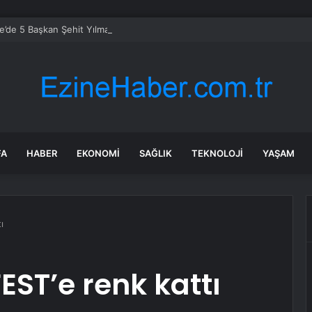
’de 5 Başkan Şehit Yılmaz Argon Caddesi’nde
FA
HABER
EKONOMI
SAĞLIK
TEKNOLOJI
YAŞAM
ı
EST’e renk kattı