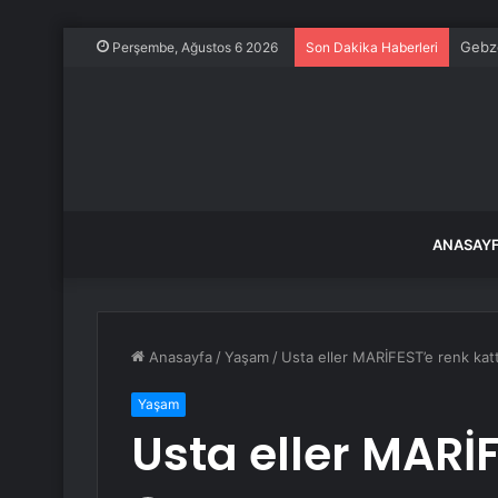
Gebze
Perşembe, Ağustos 6 2026
Son Dakika Haberleri
ANASAY
Anasayfa
/
Yaşam
/
Usta eller MARİFEST’e renk katt
Yaşam
Usta eller MARİF