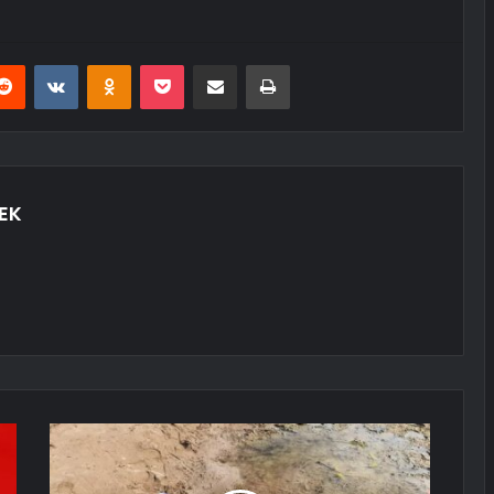
erest
Reddit
VKontakte
Odnoklassniki
Pocket
E-Posta ile paylaş
Yazdır
EK