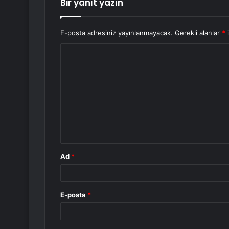
Bir yanıt yazın
E-posta adresiniz yayınlanmayacak.
Gerekli alanlar
*
i
Y
o
r
u
m
*
Ad
*
E-posta
*