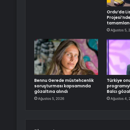
Ordu’da Li
Projesi’nd
tamamlan
Ağustos 5, 
Bennu Gerede müstehcenlik
Türkiye onu
soruşturması kapsamında
programıyl
gözaltına alındı
Balcı göza
Ağustos 5, 2026
Ağustos 4, 