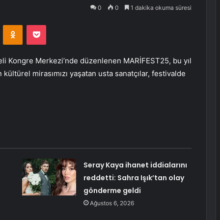
0
0
1 dakika okuma süresi
VKontakte
Odnoklassniki
Pocket
aeli Kongre Merkezi’nde düzenlenen MARİFEST25, bu yıl
ültürel mirasımızı yaşatan usta sanatçılar, festivalde
Seray Kaya ihanet iddialarını
reddetti: Sahra Işık’tan olay
gönderme geldi
Ağustos 6, 2026