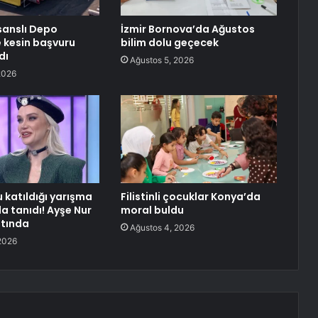
sanslı Depo
İzmir Bornova’da Ağustos
e kesin başvuru
bilim dolu geçecek
dı
Ağustos 5, 2026
2026
 katıldığı yarışma
Filistinli çocuklar Konya’da
a tanıdı! Ayşe Nur
moral buldu
ltında
Ağustos 4, 2026
2026