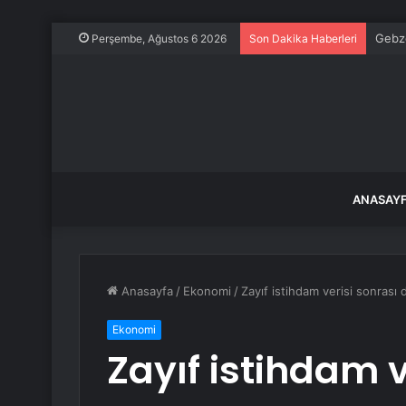
Gebze
Perşembe, Ağustos 6 2026
Son Dakika Haberleri
ANASAY
Anasayfa
/
Ekonomi
/
Zayıf istihdam verisi sonrası do
Ekonomi
Zayıf istihdam v