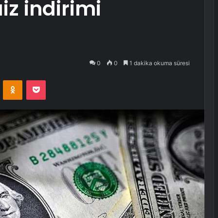
aiz indirimi
0
0
1 dakika okuma süresi
VKontakte
Odnoklassniki
Pocket