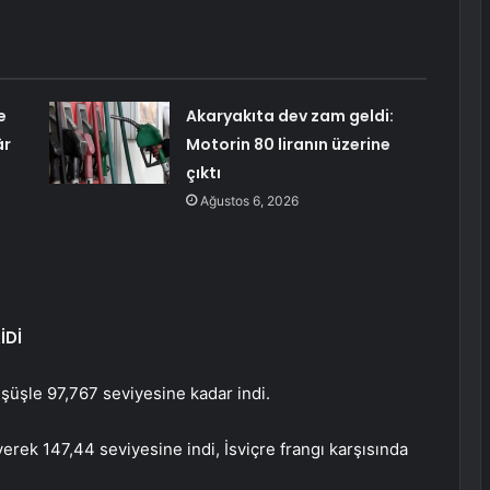
e
Akaryakıta dev zam geldi:
âr
Motorin 80 liranın üzerine
çıktı
Ağustos 6, 2026
İDİ
şüşle 97,767 seviyesine kadar indi.
erek 147,44 seviyesine indi, İsviçre frangı karşısında