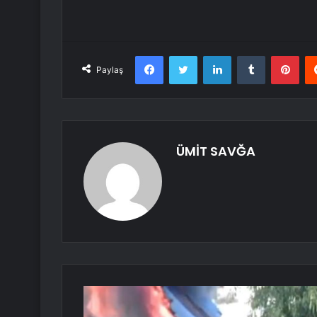
Facebook
Twitter
LinkedIn
Tumblr
Pint
Paylaş
ÜMİT SAVĞA