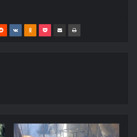
erest
Reddit
VKontakte
Odnoklassniki
Pocket
E-Posta ile paylaş
Yazdır