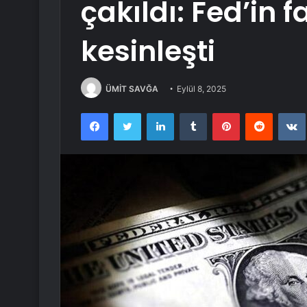
çakıldı: Fed’in f
kesinleşti
ÜMİT SAVĞA
Eylül 8, 2025
Facebook
Twitter
LinkedIn
Tumblr
Pinterest
Reddit