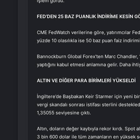
işlem gördü.
FED’DEN 25 BAZ PUANLIK İNDİRİME KESİN 
CME FedWatch verilerine göre, yatırımcılar Fed’
yüzde 10 olasılıkla ise 50 baz puan faiz indirimi
Bannockburn Global Forex’ten Marc Chandler, “
yaptığını kabul etmesi anlamına gelir. Daha ihtiy
ALTIN VE DİĞER PARA BİRİMLERİ YÜKSELDİ
İngiltere’de Başbakan Keir Starmer için yeni bi
vergi skandalı sonrası istifası sterlini destekle
1,35055 seviyesine çıktı.
Altın, doların değer kaybıyla rekor kırdı. Spot a
3 bin 600 dolar ile tüm zamanların en yüksek s