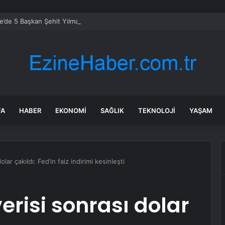
’de 5 Başkan Şehit Yılmaz Argon Caddesi’nde
FA
HABER
EKONOMI
SAĞLIK
TEKNOLOJI
YAŞAM
lar çakıldı: Fed’in faiz indirimi kesinleşti
erisi sonrası dolar