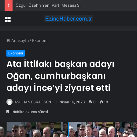
Özgür Özel’in Yeni Parti Mesaisi Sürüyor… “Pm”, “Cao” ve “Myk” Toplantılarına Başkanlık Etti
Menü
Anasayfa
/
Ekonomi
Ekonomi
Ata İttifakı başkan adayı
Oğan, cumhurbaşkanı
adayı İnce’yi ziyaret etti
ASLIHAN ESRA ESEN
Nisan 16, 2023
0
18
1 dakika okuma süresi