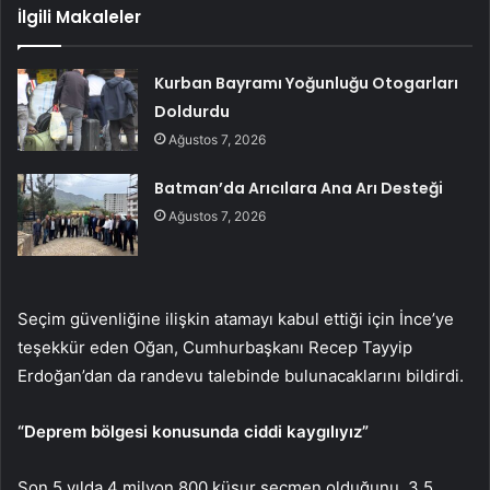
İlgili Makaleler
Kurban Bayramı Yoğunluğu Otogarları
Doldurdu
Ağustos 7, 2026
Batman’da Arıcılara Ana Arı Desteği
Ağustos 7, 2026
Seçim güvenliğine ilişkin atamayı kabul ettiği için İnce’ye
teşekkür eden Oğan, Cumhurbaşkanı Recep Tayyip
Erdoğan’dan da randevu talebinde bulunacaklarını bildirdi.
“Deprem bölgesi konusunda ciddi kaygılıyız”
Son 5 yılda 4 milyon 800 küsur seçmen olduğunu, 3,5