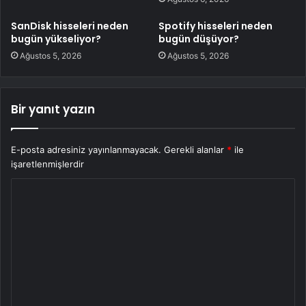
SanDisk hisseleri neden
Spotify hisseleri neden
bugün yükseliyor?
bugün düşüyor?
Ağustos 5, 2026
Ağustos 5, 2026
Bir yanıt yazın
E-posta adresiniz yayınlanmayacak.
Gerekli alanlar
*
ile
işaretlenmişlerdir
Y
o
r
u
m
*