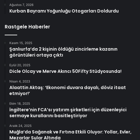
Ağustos 7, 2026
Kurban Bayramı Yoğunluğu Otogarları Doldurdu
Rastgele Haberler
Kasım 15, 2025
Şanlıurfa’da 2 kişinin öldüğü zincirleme kazanın
görüntüleri ortaya çıktı
Eylül 20, 2025
Dicle Olcay ve Merve Akıncı 50Fifty Stüdyosunda!
Nisan 4, 2023
Alaattin Aktaş: ‘Ekonomi duvara dayalı, döviz itaat
etmiyor!’
Ekim 18, 2025
İngiltere’nin FCA’sı yatırım şirketleri için düzenleyici
sermaye kurallarını basitleştiriyor
Aralık 24, 2025
Muğla’da Sağanak ve Fırtına Etkili Oluyor: Yollar, Evler,
Mezarlar Sular Altında