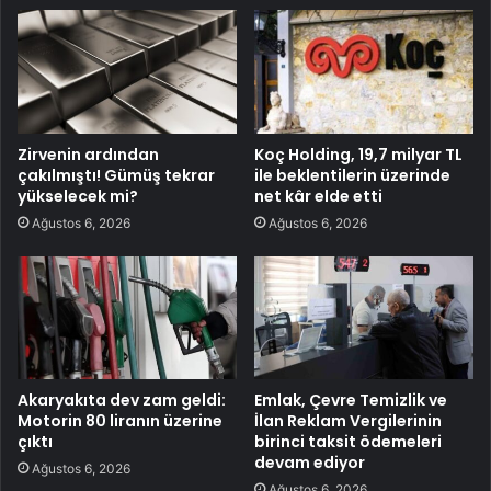
Zirvenin ardından
Koç Holding, 19,7 milyar TL
çakılmıştı! Gümüş tekrar
ile beklentilerin üzerinde
yükselecek mi?
net kâr elde etti
Ağustos 6, 2026
Ağustos 6, 2026
Akaryakıta dev zam geldi:
Emlak, Çevre Temizlik ve
Motorin 80 liranın üzerine
İlan Reklam Vergilerinin
çıktı
birinci taksit ödemeleri
devam ediyor
Ağustos 6, 2026
Ağustos 6, 2026