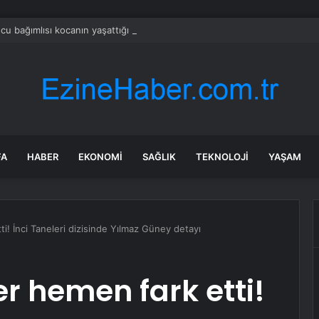
u bağımlısı kocanın yaşattığı vahşet ortaya çıktı! İzleyen herkes bakanlığ
FA
HABER
EKONOMI
SAĞLIK
TEKNOLOJI
YAŞAM
tti! İnci Taneleri dizisinde Yılmaz Güney detayı
ler hemen fark etti!