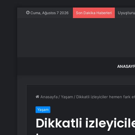
Uyuşturuc
Cuma, Ağustos 7 2026
Son Dakika Haberleri
ANASAY
Anasayfa
/
Yaşam
/
Dikkatli izleyiciler hemen fark e
Yaşam
Dikkatli izleyici