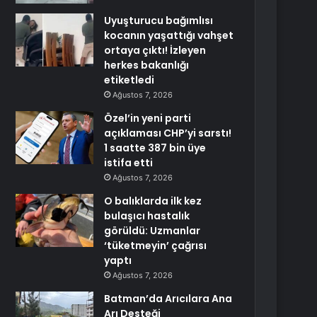
Uyuşturucu bağımlısı
kocanın yaşattığı vahşet
ortaya çıktı! İzleyen
herkes bakanlığı
etiketledi
Ağustos 7, 2026
Özel’in yeni parti
açıklaması CHP’yi sarstı!
1 saatte 387 bin üye
istifa etti
Ağustos 7, 2026
O balıklarda ilk kez
bulaşıcı hastalık
görüldü: Uzmanlar
‘tüketmeyin’ çağrısı
yaptı
Ağustos 7, 2026
Batman’da Arıcılara Ana
Arı Desteği