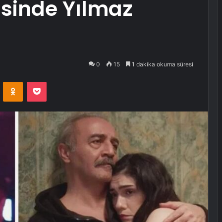
zisinde Yılmaz
0
15
1 dakika okuma süresi
VKontakte
Odnoklassniki
Pocket