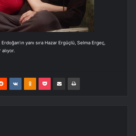
z Erdoğan’ın yanı sıra Hazar Ergüçlü, Selma Ergeç,
 alıyor.
erest
Reddit
VKontakte
Odnoklassniki
Pocket
E-Posta ile paylaş
Yazdır