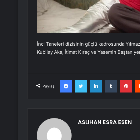
İnci Taneleri dizisinin güçlü kadrosunda Yılma
Kubilay Aka, İtimat Kıraç ve Yasemin Baştan yer
Facebook
Twitter
LinkedIn
Tumblr
Pint
Paylaş
ASLIHAN ESRA ESEN