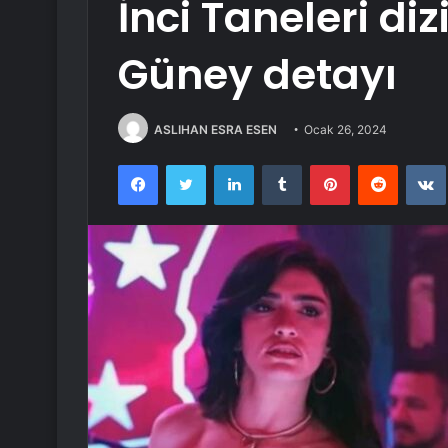
İnci Taneleri di
Güney detayı
ASLIHAN ESRA ESEN
Ocak 26, 2024
Facebook
Twitter
LinkedIn
Tumblr
Pinterest
Reddit