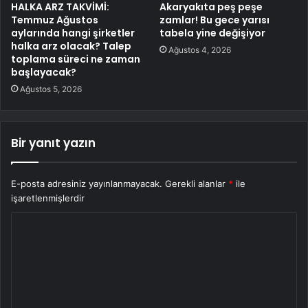
HALKA ARZ TAKVİMİ:
Akaryakıta peş peşe
Temmuz Ağustos
zamlar! Bu gece yarısı
aylarında hangi şirketler
tabela yine değişiyor
halka arz olacak? Talep
Ağustos 4, 2026
toplama süreci ne zaman
başlayacak?
Ağustos 5, 2026
Bir yanıt yazın
E-posta adresiniz yayınlanmayacak.
Gerekli alanlar
*
ile
işaretlenmişlerdir
Y
o
r
u
m