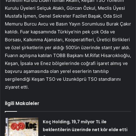
Yönetim Kurulu Lideri İsmail Akalın, Keşan TSO Yönetim
Kurulu Üyeleri Selçuk Ataklı, Gürcan Özkul, Meclis Üyesi
Mustafa İşmen, Genel Sekreter Fazilet Başak, Oda Sicil
Memuru Burcu Avcu ve Basın Yayın Sorumlusu Burak Çakır
katıldı. Fuar kapsamında Türkiye’nin pek çok Oda ve
Borsası, Kalkınma Ajansları, Kooperatifleri, Üretici Birlikleri
ve özel şirketlerin yer aldığı 500’ün üzerinde stant yer aldı.
Fuarın açılışına katılan TOBB Başkanı M.Rifat Hisarcıklıoğlu,
Keşan, İpsala ve Enez bölgelerinde coğrafi işaret almış ve
başvuru aşamasında olan yerel eserlerin tanıtılıp
sergilendiği Keşan TSO ve Uzunköprü TSO standlarını
ziyaret etti.
İlgili Makaleler
Koç Holding, 19,7 milyar TL ile
beklentilerin üzerinde net kâr elde etti