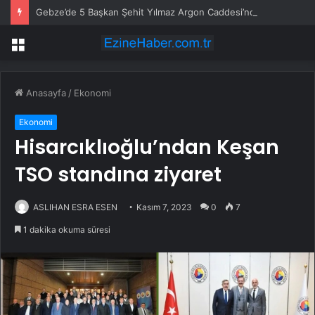
Gebze’de 5 Başkan Şehit Yılmaz Argon Caddesi’nde
Menü
Anasayfa
/
Ekonomi
Ekonomi
Hisarcıklıoğlu’ndan Keşan
TSO standına ziyaret
ASLIHAN ESRA ESEN
Kasım 7, 2023
0
7
1 dakika okuma süresi