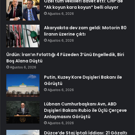
Özel tüm vekilleri davet etti: CHP’de
“Ak koyun kara koyun” belli oluyor
Ağustos 6, 2026
Akaryakıta dev zam geldi: Motorin 80
liranın üzerine çıktı
Ağustos 6, 2026
Ürdün: İran’ın Fırlattığı 4 Füzeden 3’ünü Engelledik, Biri
Boş Alana Düştü
Ağustos 6, 2026
Putin, Kuzey Kore Dışişleri Bakanı ile
Görüştü
Ağustos 6, 2026
Lübnan Cumhurbaşkanı Avn, ABD
Dışişleri Bakanı Rubio ile Üçlü Çerçeve
Anlaşmasını Görüştü
Ağustos 6, 2026
Düzce’de Staj İptali İddiası: 21 Gözaltı