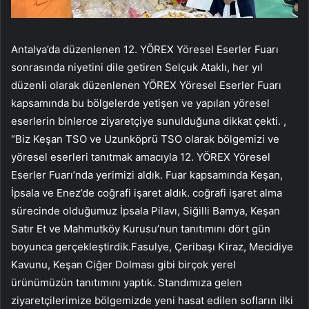
Antalya’da düzenlenen 12. YÖREX Yöresel Eserler Fuarı
sonrasında niyetini dile getiren Selçuk Ataklı, her yıl
düzenli olarak düzenlenen YÖREX Yöresel Eserler Fuarı
kapsamında bu bölgelerde yetişen ve yapılan yöresel
eserlerin binlerce ziyaretçiye sunulduğuna dikkat çekti. ,
“Biz Keşan TSO ve Uzunköprü TSO olarak bölgemizi ve
yöresel eserleri tanıtmak amacıyla 12. YÖREX Yöresel
Eserler Fuarı’nda yerimizi aldık. Fuar kapsamında Keşan,
İpsala ve Enez’de coğrafi işaret aldık. coğrafi işaret alma
sürecinde olduğumuz İpsala Pilavı, Siğilli Bamya, Keşan
Satır Et ve Mahmutköy Kurusu’nun tanıtımını dört gün
boyunca gerçekleştirdik.Fasulye, Çeribaşı Kiraz, Mecidiye
Kavunu, Keşan Ciğer Dolması gibi birçok yerel
ürünümüzün tanıtımını yaptık. Standımıza gelen
ziyaretçilerimize bölgemizde yeni hasat edilen sofların ilki